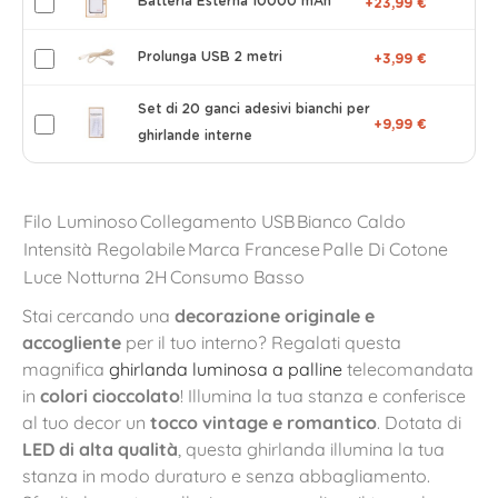
Batteria Esterna 10000 mAh
+23,99 €
Prolunga USB 2 metri
+3,99 €
Set di 20 ganci adesivi bianchi per
+9,99 €
ghirlande interne
Filo Luminoso
Collegamento USB
Bianco Caldo
Intensità Regolabile
Marca Francese
Palle Di Cotone
Luce Notturna 2H
Consumo Basso
Stai cercando una
decorazione originale e
accogliente
per il tuo interno? Regalati questa
magnifica
ghirlanda luminosa a palline
telecomandata
in
colori cioccolato
! Illumina la tua stanza e conferisce
al tuo decor un
tocco vintage e romantico
. Dotata di
LED di alta qualità
, questa ghirlanda illumina la tua
stanza in modo duraturo e senza abbagliamento.