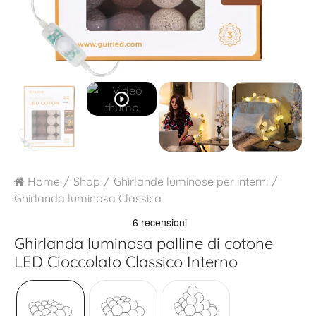
play_circle_outline
Home
Shop
Ghirlande luminose per interni
Ghirlanda luminosa Classica
Ghirlanda luminosa palline di cotone
LED
Cioccolato Classico Interno