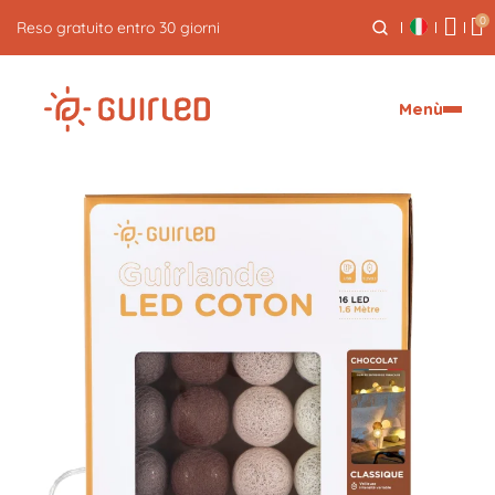
0
Reso gratuito entro 30 giorni
Menù