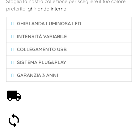
Sfoglia la nostra collezione per scegliere il tuo colore
preferito:
ghirlanda interna
.
GHIRLANDA LUMINOSA LED
INTENSITÀ VARIABILE
COLLEGAMENTO USB
SISTEMA PLUG&PLAY
GARANZIA 3 ANNI
Spedizione gratuita a partire da 59€
Soddisfatti o rimborsati entro 30 giorni