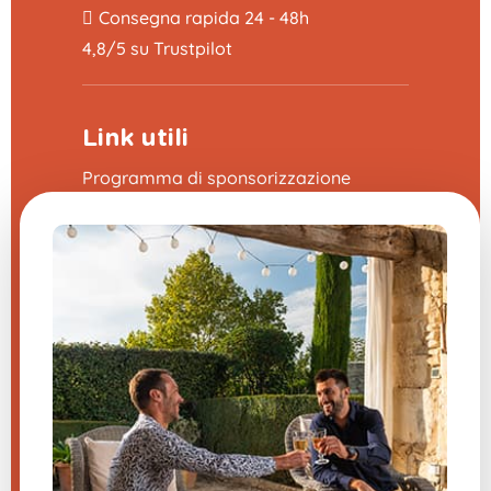
Consegna rapida 24 - 48h
4,8/5 su Trustpilot
Link utili
Programma di sponsorizzazione
La fiera delle domande frequenti
CGV
Note legali
Contattaci
Impostazioni cookie
Hai una domanda su uno dei
nostri prodotti?
Inviateci un messaggio, vi risponderemo