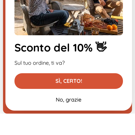
al più presto.
​
Iscriviti alla newsletter
Sconto del 10% 👋
-10% sul tuo primo ordine
Sul tuo ordine, ti va?
SÌ, CERTO!
No, grazie
Aggiungi al carrello
29,99 €