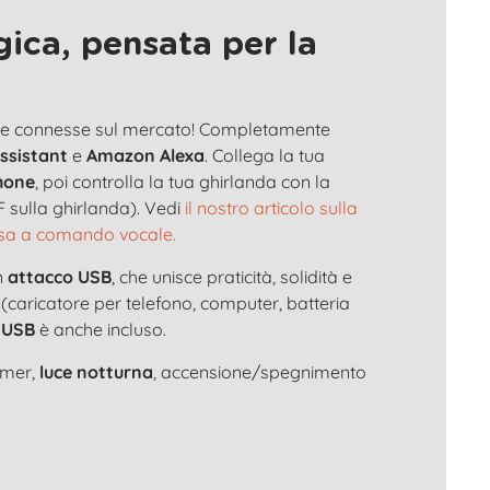
ica, pensata per la
nose connesse sul mercato! Completamente
ssistant
e
Amazon Alexa
. Collega la tua
hone
, poi controlla la tua ghirlanda con la
 sulla ghirlanda). Vedi
il nostro articolo sulla
osa a comando vocale.
n
attacco USB
, che unisce praticità, solidità e
 (caricatore per telefono, computer, batteria
 USB
è anche incluso.
timer,
luce notturna
, accensione/spegnimento