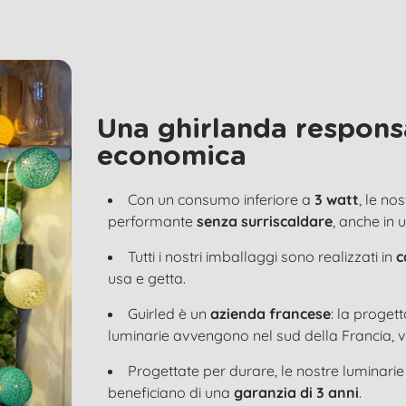
Una ghirlanda respons
economica
Con un consumo inferiore a
3 watt
, le no
performante
senza surriscaldare
, anche in 
Tutti i nostri imballaggi sono realizzati in
c
usa e getta.
Guirled è un
azienda francese
: la proget
luminarie avvengono nel sud della Francia, v
Progettate per durare, le nostre luminari
beneficiano di una
garanzia di 3 anni
.