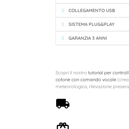
COLLEGAMENTO USB
SISTEMA PLUG&PLAY
GARANZIA 3 ANNI
Scopri il nostro
tutorial per control
cotone con comando vocale
(crea
meteorologica, rilevazione presenza
Spedizione gratuita a
partire da 59€
Confezione regalo