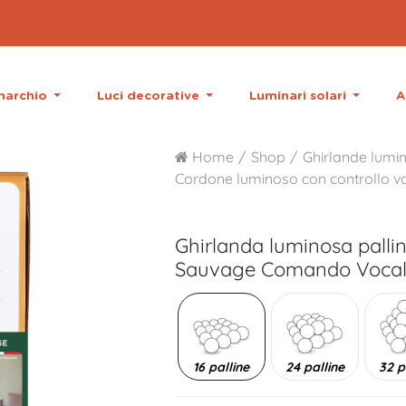
 marchio
Luci decorative
Luminari solari
A
Home
Shop
Ghirlande lumin
Cordone luminoso con controllo v
Ghirlanda luminosa palli
Sauvage Comando Vocale
16 palline
24 palline
32 p