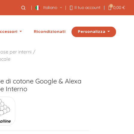
0
Italiano
Il tuo account
0,00 €
Personalizza
ccessori
Ricondizionati
ose per interni
ocale
ne di cotone Google & Alexa
 Interno
alline