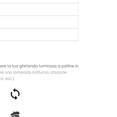
lare la tua ghirlanda luminosa a palline in
re una lampada notturna, stazione
, ecc.).
Soddisfatti o rimborsati
entro 30 giorni
Assemblato in Francia