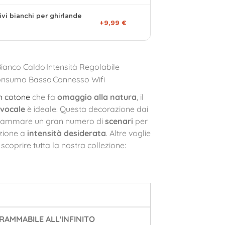
ivi bianchi per ghirlande
+9,99 €
Bianco Caldo
Intensità Regolabile
onsumo Basso
Connesso Wifi
in cotone
che fa
omaggio alla natura
, il
vocale
è ideale. Questa decorazione dai
grammare un gran numero di
scenari
per
zione a
intensità desiderata
. Altre voglie
scoprire tutta la nostra collezione:
AMMABILE ALL'INFINITO