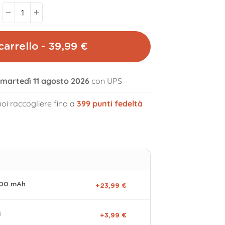
carrello - 39,99 €
l martedì 11 agosto 2026
con UPS
volume_off
oi raccogliere fino a
399
punti fedeltà
000 mAh
+23,99 €
i
+3,99 €