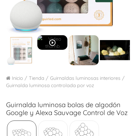
play_circle_outline
Inicio
Tienda
Guirnaldas luminosas interiores
Guirnalda luminosa controlada por voz
Guirnalda luminosa bolas de algodón
Google y Alexa
Sauvage Control de Voz