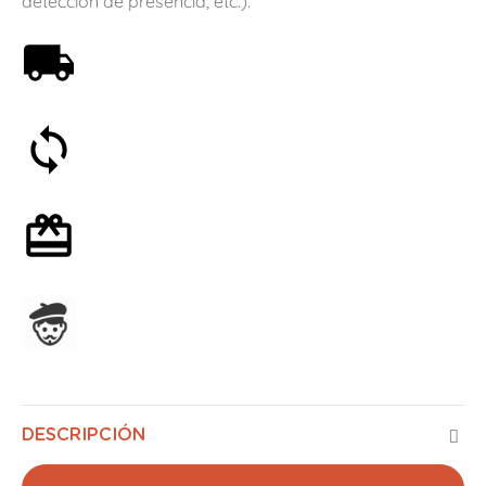
detección de presencia, etc.).
Envío gratis a partir de 59€
Satisfecho o reembolsado en 30 días
Envoltorio de regalo opcional
Ensamblado en Francia
DESCRIPCIÓN