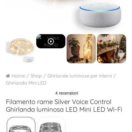
play_circle_outline
Home
Shop
Ghirlande luminose per interni
Ghirlanda Mini LED
Filamento rame Silver Voice Control
Ghirlanda luminosa LED Mini LED Wi-Fi