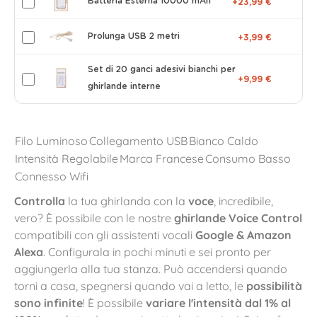
Batteria Esterna 10000 mAh
+23,99 €
Prolunga USB 2 metri
+3,99 €
Set di 20 ganci adesivi bianchi per
+9,99 €
ghirlande interne
Filo Luminoso
Collegamento USB
Bianco Caldo
Intensità Regolabile
Marca Francese
Consumo Basso
Connesso Wifi
Controlla
la tua ghirlanda con la
voce
, incredibile,
vero? È possibile con le nostre
ghirlande Voice Control
compatibili con gli assistenti vocali
Google & Amazon
Alexa
. Configurala in pochi minuti e sei pronto per
aggiungerla alla tua stanza. Può accendersi quando
torni a casa, spegnersi quando vai a letto, le
possibilità
sono infinite
! È possibile
variare l'intensità dal 1% al