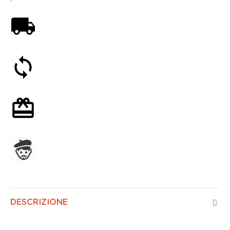
Spedizione gratuita a partire da 59€
Soddisfatti o rimborsati entro 30 giorni
Confezione regalo opzionale
Assemblato in Francia
DESCRIZIONE