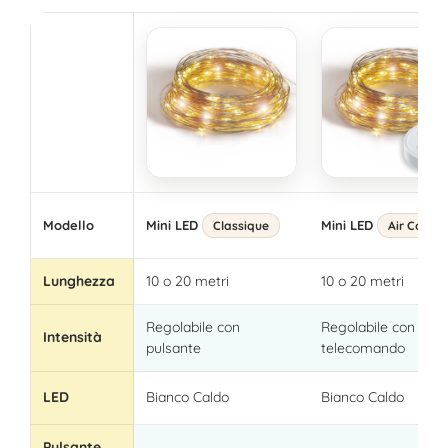
Modello
Mini LED
Mini LED
Classique
Air Contro
Lunghezza
10 o 20 metri
10 o 20 metri
Regolabile con
Regolabile con
Intensità
pulsante
telecomando
LED
Bianco Caldo
Bianco Caldo
Pulsante