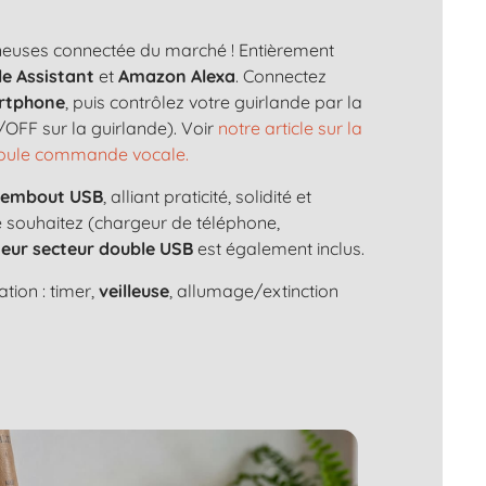
ineuses connectée du marché ! Entièrement
e Assistant
et
Amazon Alexa
. Connectez
rtphone
, puis contrôlez votre guirlande par la
OFF sur la guirlande). Voir
notre article sur la
 boule commande vocale.
n
embout USB
, alliant praticité, solidité et
le souhaitez (chargeur de téléphone,
eur secteur double USB
est également inclus.
tion : timer,
veilleuse
, allumage/extinction