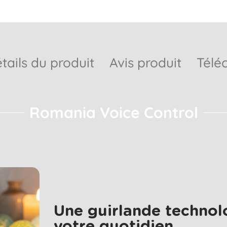
tails du produit
Avis produit
Télé
Romania Voice Control
Une guirlande technol
votre quotidien