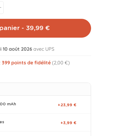
panier - 39,99 €
di 10 août 2026
avec UPS
volume_off
z
399
points de fidélité
(2,00 €)
0000 mAh
+23,99 €
es
+3,99 €