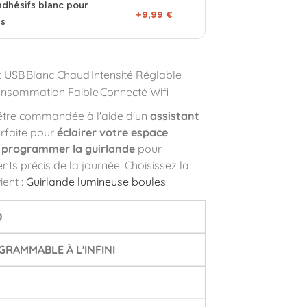
adhésifs blanc pour
+9,99 €
es
t USB
Blanc Chaud
Intensité Réglable
nsommation Faible
Connecté Wifi
être commandée à l'aide d'un
assistant
parfaite pour
éclairer votre espace
t
programmer la guirlande
pour
ts précis de la journée. Choisissez la
ient :
Guirlande lumineuse boules
D
RAMMABLE À L'INFINI