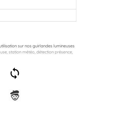
'utilisation sur nos guirlandes lumineuses
leuse, station météo, détection présence,
Satisfait ou remboursé 30
jours
Assemblage en France