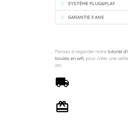
SYSTÈME PLUG&PLAY
GARANTIE 3 ANS
Pensez à regarder notre
tutoriel d
boules en wifi
, pour créer une veil
etc.
Livraison offerte dès 59€
Emballage cadeau en
option