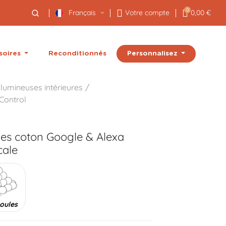
0
Français
Votre compte
0,00 €
Personnalisez
soires
Reconditionnés
lumineuses intérieures
Control
les coton Google & Alexa
ale
oules