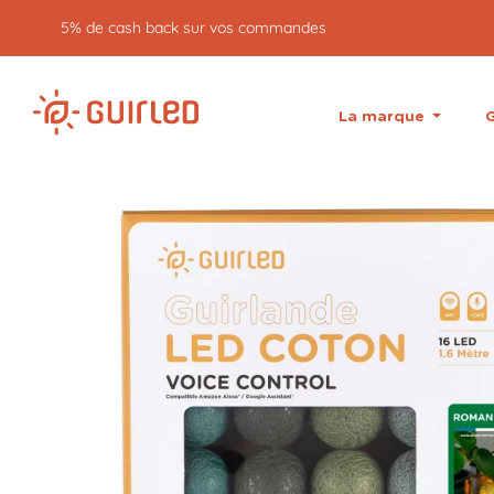
5% de cash back sur vos commandes
La marque
G