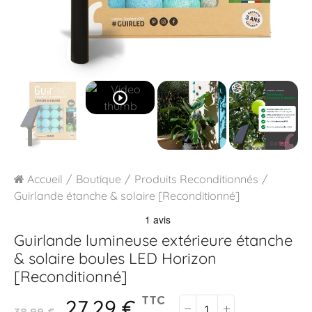
play_circle_outline
Accueil
Boutique
Produits Reconditionnés
Guirlande étanche & solaire [Reconditionné]
Guirlande lumineuse extérieure étanche
& solaire boules LED
Horizon
[Reconditionné]
27,29 €
TTC