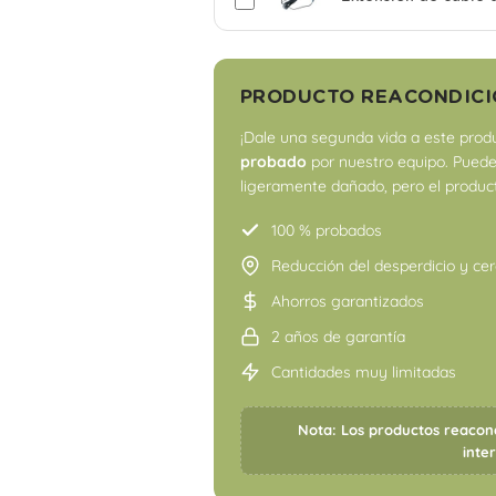
PRODUCTO REACONDIC
¡Dale una segunda vida a este produ
probado
por nuestro equipo. Puede
ligeramente dañado, pero el produ
100 % probados
Reducción del desperdicio y cer
Ahorros garantizados
2 años de garantía
Cantidades muy limitadas
Nota: Los productos reacon
inte