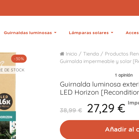
Guirnaldas luminosas
Lámparas solares
Acces
Inicio
Tienda
Productos Re
-30%
Guirnalda impermeable y solar [R
E DE STOCK
Guirnalda luminosa exter
LED
Horizon [Reconditio
27,29 €
Impu
38,99 €
Añadir al c