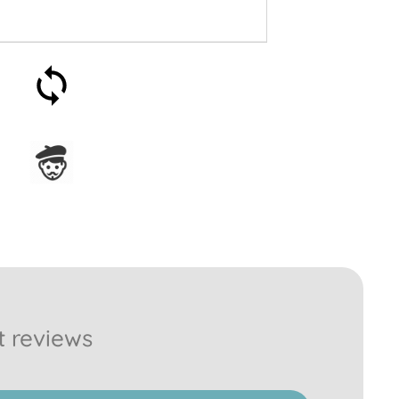
Satisfecho o reembolsado
en 30 días
Ensamblado en Francia
t reviews