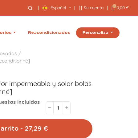
0
Español
Su cuenta
0,00 €
Personaliza
orios
Reacondicionados
novados
econditionné]
ior impermeable y solar bolas
nné]
estos incluidos
arrito - 27,29 €