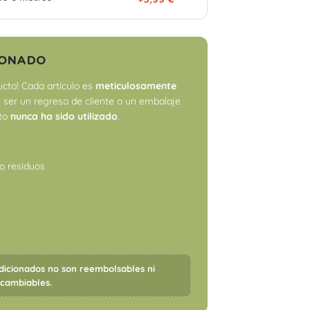
+5,99 €
IONADO
cto! Cada artículo es
meticulosamente
 ser un regreso de cliente o un embalaje
cto
nunca ha sido utilizado
.
o residuos
dicionados no son reembolsables ni
rcambiables.