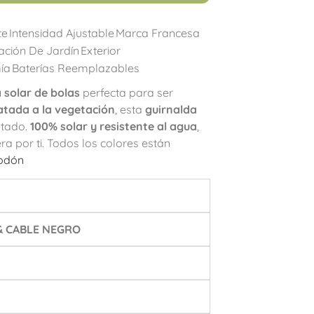
te
Intensidad Ajustable
Marca Francesa
ación De Jardín
Exterior
ía
Baterías Reemplazables
 solar de bolas
perfecta para ser
atada a la vegetación
, esta
guirnalda
ltado.
100% solar y resistente al agua
,
a por ti. Todos los colores están
godón
 & CABLE NEGRO