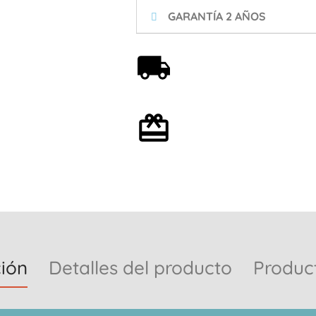
GARANTÍA 2 AÑOS
Envío gratis a partir de
59€
Envoltorio de regalo
opcional
ión
Detalles del producto
Produc