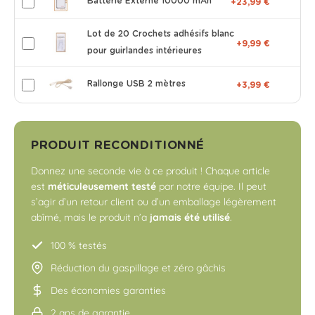
Batterie Externe 10000 mAh
+23,99 €
Lot de 20 Crochets adhésifs blanc
+9,99 €
pour guirlandes intérieures
Rallonge USB 2 mètres
+3,99 €
PRODUIT RECONDITIONNÉ
Donnez une seconde vie à ce produit ! Chaque article
est
méticuleusement testé
par notre équipe. Il peut
s’agir d’un retour client ou d’un emballage légèrement
abîmé, mais le produit n’a
jamais été utilisé
.
100 % testés
Réduction du gaspillage et zéro gâchis
Des économies garanties
2 ans de garantie