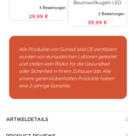
Baumwollkugeln LED
29,99 €
39,99 €
Alle Produkte von Guirled sind CE-zertifiziert,
wurden von europäischen Laboren getestet
und stellen kein Risiko für die Gesundheit
oder Sicherheit in Ihrem Zuhause dar. Alle
unsere generalüberholten Produkte haben
eine 2-jährige Garantie.
ARTIKELDETAILS