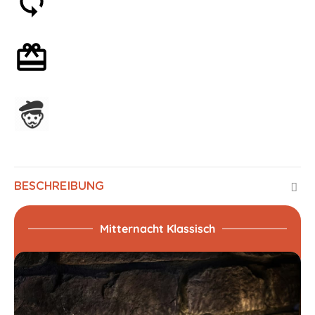
30 Tage Geld-zurück-Garantie
Mit oder ohne Geschenkverpackung
In Frankreich hergestellt
BESCHREIBUNG
Mitternacht Klassisch