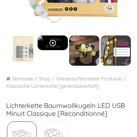
play_circle_outline
Startseite
Shop
Wiederaufbereitete Produkte
Klassische Lichterkette [generalüberholt]
Lichterkette Baumwollkugeln LED USB
Minuit Classique [Reconditionné]