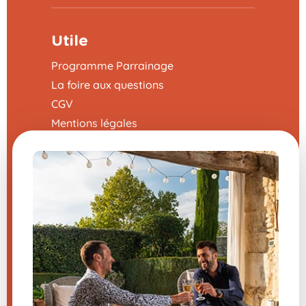
Utile
Programme Parrainage
La foire aux questions
CGV
Mentions légales
Nous contacter
Modifier mes préférences en matière de
cookies
Une question sur un de nos
produits ?
Nous vous répondons sans attendre du
lundi au vendredi de 8h-12h / 13h-16h