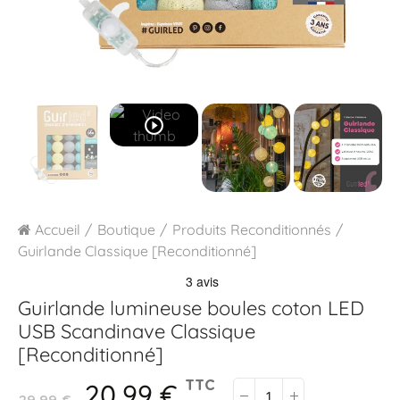
play_circle_outline
Accueil
Boutique
Produits Reconditionnés
Guirlande Classique [Reconditionné]
Guirlande lumineuse boules coton LED
USB
Scandinave Classique
[Reconditionné]
20,99 €
TTC