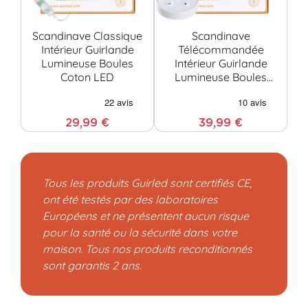
Scandinave Classique
Scandinave
Intérieur Guirlande
Télécommandée
Lumineuse Boules
Intérieur Guirlande
Coton LED
Lumineuse Boules
Coton LED
C
29,99 €
39,99 €
Tous les produits Guirled sont certifiés CE,
ont été testés par des laboratoires
Européens et ne présentent aucun risque
pour la santé ou la sécurité dans votre
maison. Tous nos produits reconditionnés
sont garantis 2 ans.