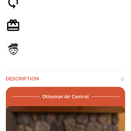
Satisfait ou remboursé 30 jours
Emballage cadeau en option
Assemblage en France
DESCRIPTION
Ottoman Air Control