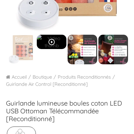
play_circle_outline
Accueil
Boutique
Produits Reconditionnés
Guirlande Air Control [Reconditionné]
Guirlande lumineuse boules coton LED
USB
Ottoman Télécommandée
[Reconditionné]