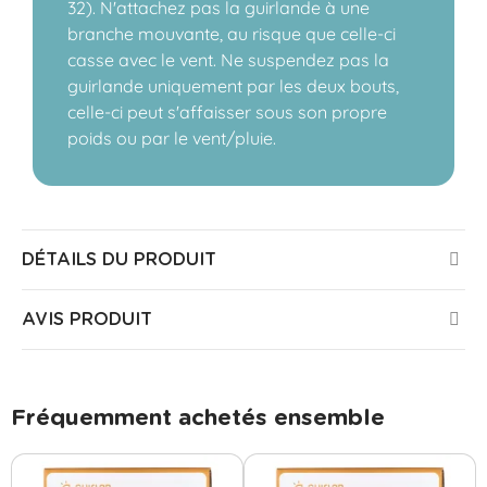
32). N'attachez pas la guirlande à une
branche mouvante, au risque que celle-ci
casse avec le vent. Ne suspendez pas la
guirlande uniquement par les deux bouts,
celle-ci peut s'affaisser sous son propre
poids ou par le vent/pluie.
DÉTAILS DU PRODUIT
AVIS PRODUIT
Fréquemment achetés ensemble