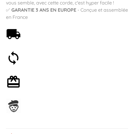
vous semble, avec cette corde, c'est hyper facile !
✅
GARANTIE 3 ANS EN EUROPE
- Conçue et assemblée
en France
Livraison offerte dès 59€
Satisfait ou remboursé 30 jours
Emballage cadeau en option
Assemblage en France