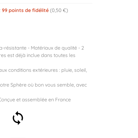
z
99
points de fidélité
(0,50 €)
a-résistante - Matériaux de qualité - 2
es est déjà inclue dans toutes les
ux conditions extérieures : pluie, soleil,
otre Sphère où bon vous semble, avec
Conçue et assemblée en France
Satisfait ou remboursé 30
jours