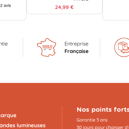
24,99 €
tie
Entreprise
s
Française
Nos points fort
marque
Garantie 3 ans
landes lumineuses
30 jours pour changer d'