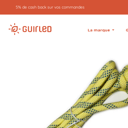
Retour gratuit pendant 30 jours
La marque
G