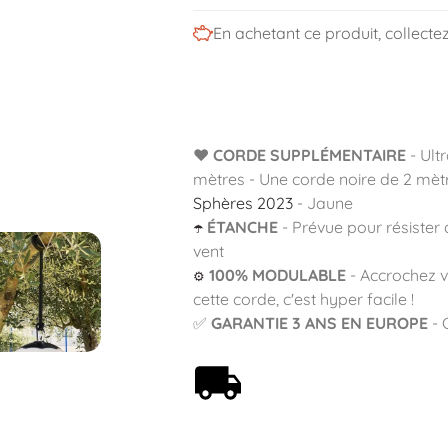
En achetant ce produit, collecte
❤️
CORDE SUPPLÉMENTAIRE
- Ultr
mètres - Une corde noire de 2 mètr
Sphères 2023
- Jaune
ÉTANCHE
- Prévue pour résister a
☂️
vent
100% MODULABLE
- Accrochez v
⚙️
cette corde, c'est hyper facile !
✅
GARANTIE 3 ANS EN EUROPE
- 
Livraison offerte dès 59€