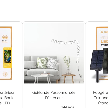
xtérieur
Guirlande Personnalisée
Fougère 
se Boule
D'intérieur
Guirlan
re LED
Étanc