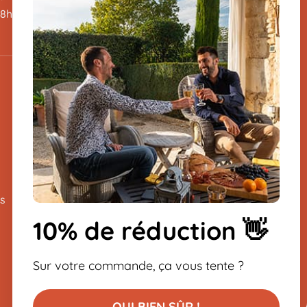
Nous vous répondons sans
48h
attendre du lundi au vendredi de
8h-12h / 13h-16h
04 66 36 66 03
(prix d’un appel local )
Inscrivez-vous à la
newsletter
-10% sur votre première
s
commande
10% de réduction 👋
Sur votre commande, ça vous tente ?
OUI BIEN SÛR !