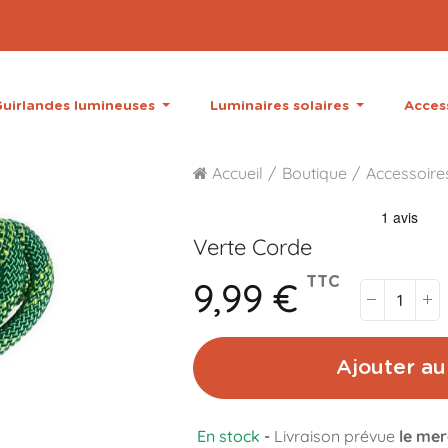
uirlandes lumineuses
Luminaires solaires
Acces
Accueil
Boutique
Accessoire
Verte
Corde
9,99 €
TTC
Ajouter au
En stock
-
Livraison prévue
le mer