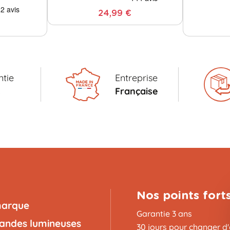
24,99 €
tie
Entreprise
s
Française
Nos points fort
marque
Garantie 3 ans
landes lumineuses
30 jours pour changer d'