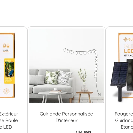
xtérieur
Guirlande Personnalisée
Fougère 
se Boule
D'intérieur
Guirlan
re LED
Étanc