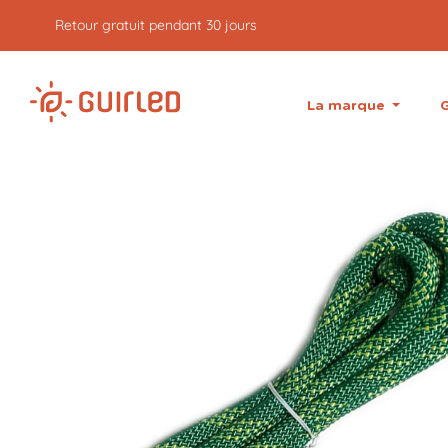
Retour gratuit pendant 30 jours
La marque
G