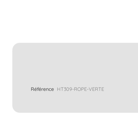
Référence
HT309-ROPE-VERTE