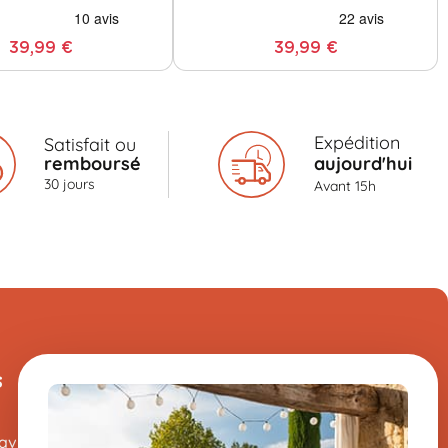
39,99 €
39,99 €
Expédition
Satisfait ou
remboursé
aujourd'hui
30 jours
Avant 15h
s
Une question sur un de
nos produits ?
avis