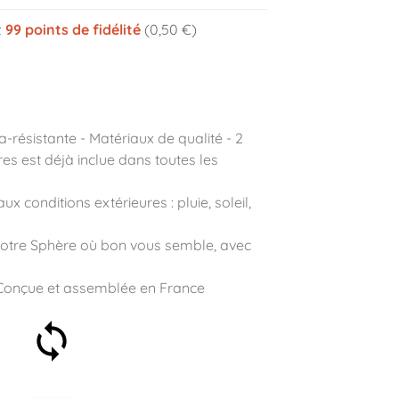
z
99
points de fidélité
(0,50 €)
a-résistante - Matériaux de qualité - 2
es est déjà inclue dans toutes les
ux conditions extérieures : pluie, soleil,
otre Sphère où bon vous semble, avec
Conçue et assemblée en France
Satisfait ou remboursé 30
jours