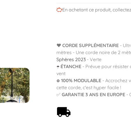
En achetant ce produit, collecte
❤️
CORDE SUPPLÉMENTAIRE
- Ultr
mètres - Une corde noire de 2 mètr
Sphères 2023
- Verte
ÉTANCHE
- Prévue pour résister a
☂️
vent
100% MODULABLE
- Accrochez v
⚙️
cette corde, c'est hyper facile !
✅
GARANTIE 3 ANS EN EUROPE
- 
Livraison offerte dès 59€