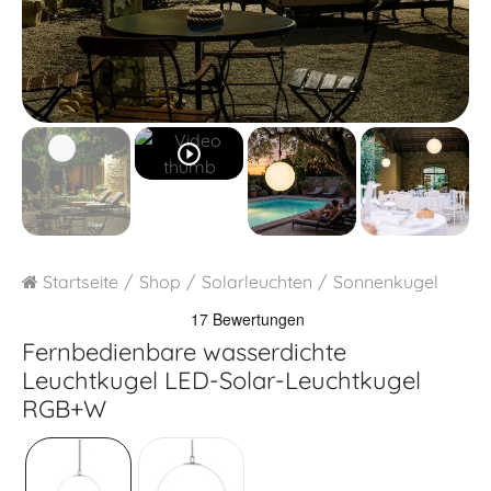
play_circle_outline
Startseite
Shop
Solarleuchten
Sonnenkugel
Fernbedienbare wasserdichte
Leuchtkugel
LED-Solar-Leuchtkugel
RGB+W