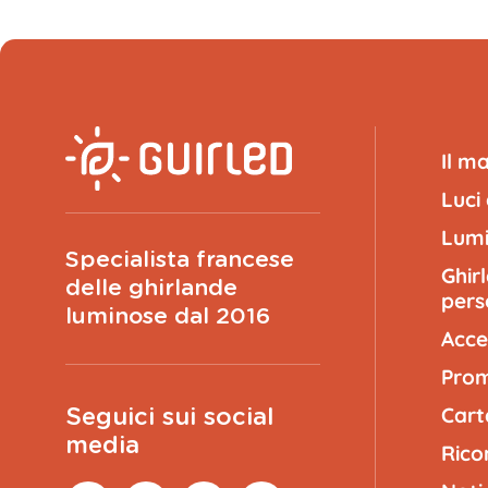
Il m
Luci
Lumi
Specialista francese
Ghir
delle ghirlande
pers
luminose dal 2016
Acce
Prom
Cart
Seguici sui social
media
Rico