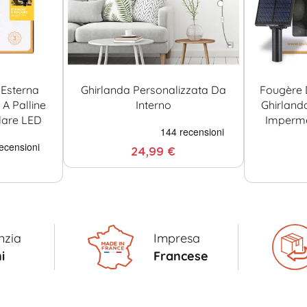
Esterna
Ghirlanda Personalizzata Da
Fougère 
A Palline
Interno
Ghirland
lare LED
Imperme
24,99 €
nzia
Impresa
i
Francese