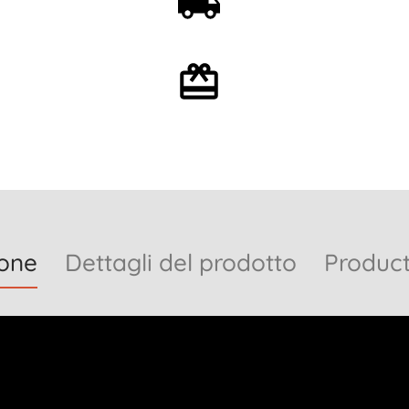
partire da 59€
Confezione regalo
opzionale
ione
Dettagli del prodotto
Product