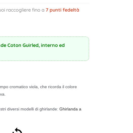
oi raccogliere fino a
7
punti fedeltà
nde Coton Guirled, interno ed
mpo cromatico viola, che ricorda il colore
lva.
ostri diversi modelli di ghirlande:
Ghirlanda a
Soddisfatti o rimborsati