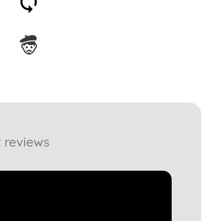
entro 30 giorni
Assemblato in Francia
 reviews