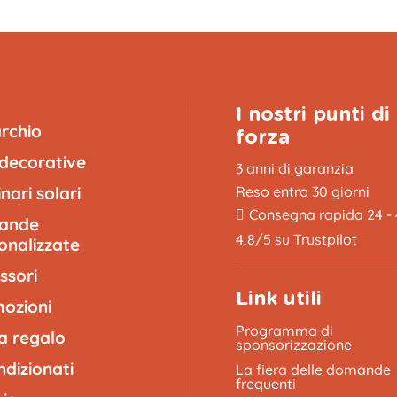
I nostri punti di
archio
forza
 decorative
3 anni di garanzia
nari solari
Reso entro 30 giorni
Consegna rapida 24 -
lande
4,8/5 su Trustpilot
onalizzate
ssori
Link utili
ozioni
Programma di
a regalo
sponsorizzazione
ndizionati
La fiera delle domande
frequenti