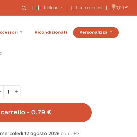
0
Italiano
Il tuo account
0,00 €
Personalizza
ccessori
Ricondizionati
à
carrello - 0,79 €
l mercoledì 12 agosto 2026
con UPS