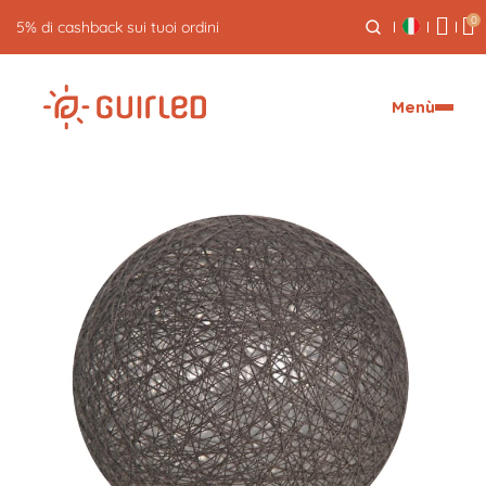
0
5% di cashback sui tuoi ordini
Menù