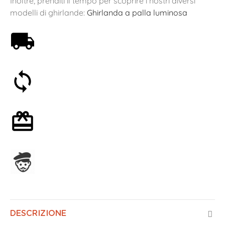
Inoltre, prenditi il tempo per scoprire i nostri diversi
modelli di ghirlande:
Ghirlanda a palla luminosa
Spedizione gratuita a partire da 59€
Soddisfatti o rimborsati entro 30 giorni
Confezione regalo opzionale
Assemblato in Francia
DESCRIZIONE