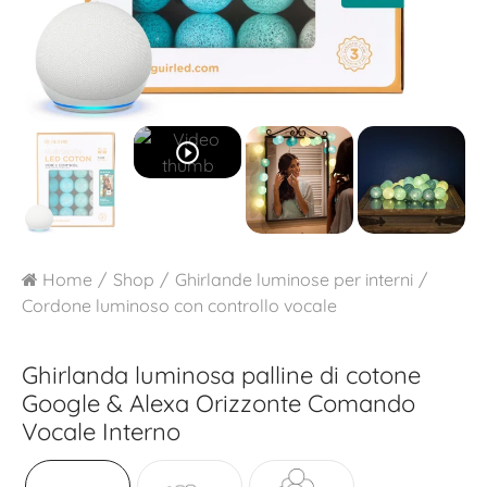
play_circle_outline
Home
Shop
Ghirlande luminose per interni
Cordone luminoso con controllo vocale
Ghirlanda luminosa palline di cotone
Google & Alexa
Orizzonte Comando
Vocale Interno