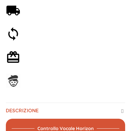
Spedizione gratuita a partire da 59€
Soddisfatti o rimborsati entro 30 giorni
Confezione regalo opzionale
Assemblato in Francia
DESCRIZIONE
Controllo Vocale Horizon