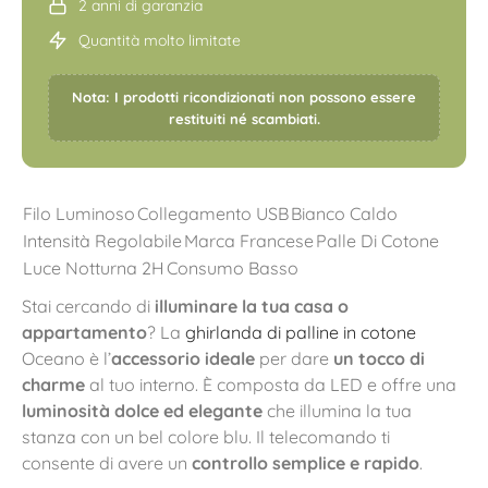
2 anni di garanzia
Quantità molto limitate
Nota: I prodotti ricondizionati non possono essere
restituiti né scambiati.
Filo Luminoso
Collegamento USB
Bianco Caldo
Intensità Regolabile
Marca Francese
Palle Di Cotone
Luce Notturna 2H
Consumo Basso
Stai cercando di
illuminare la tua casa o
appartamento
? La
ghirlanda di palline in cotone
Oceano è l’
accessorio ideale
per dare
un tocco di
charme
al tuo interno. È composta da LED e offre una
luminosità dolce ed elegante
che illumina la tua
stanza con un bel colore blu. Il telecomando ti
consente di avere un
controllo semplice e rapido
.