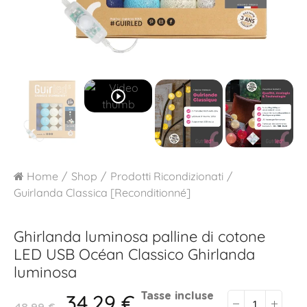
play_circle_outline
Home
Shop
Prodotti Ricondizionati
Guirlanda Classica [Reconditionné]
Ghirlanda luminosa palline di cotone
LED USB
Océan Classico Ghirlanda
luminosa
34,29 €
Tasse incluse