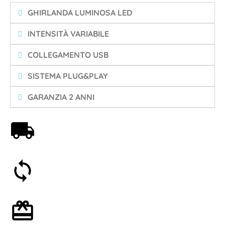
GHIRLANDA LUMINOSA LED
INTENSITÀ VARIABILE
COLLEGAMENTO USB
SISTEMA PLUG&PLAY
GARANZIA 2 ANNI
Spedizione gratuita a partire da 59€
Soddisfatti o rimborsati entro 30 giorni
Confezione regalo opzionale