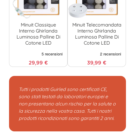
Minuit Classique
Minuit Telecomandata
M
Interno Ghirlanda
Interno Ghirlanda
Luminosa Palline Di
Luminosa Palline Di
Cotone LED
Cotone LED
29,99 €
39,99 €
Tutti i prodotti Guirled sono certificati CE,
sono stati testati da laboratori europei e
non presentano alcun rischio per la salute o
la sicurezza nella vostra casa. Tutti i nostri
prodotti ricondizionati sono garantiti 2 anni.