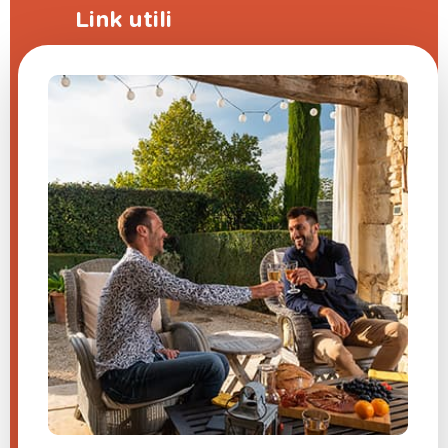
Link utili
Programma di sponsorizzazione
La fiera delle domande frequenti
CGV
Note legali
Contattaci
Impostazioni cookie
Hai una domanda su uno dei
nostri prodotti?
Inviateci un messaggio, vi risponderemo
al più presto.
​