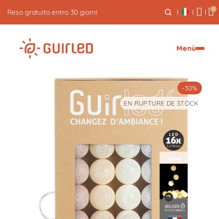
0
Spedizione espressa gratuita per ordini superiori a 59€
Menù
-30%
EN RUPTURE DE STOCK