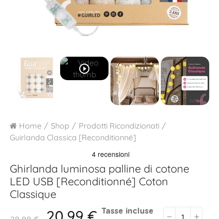
play_circle_outline
Home
Shop
Prodotti Ricondizionati
Guirlanda Classica [Reconditionné]
Ghirlanda luminosa palline di cotone
LED USB [Reconditionné]
Coton
Classique
20,99 €
Tasse incluse