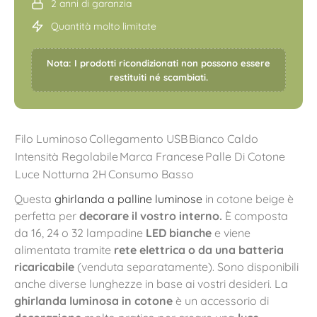
2 anni di garanzia
Quantità molto limitate
Nota: I prodotti ricondizionati non possono essere
restituiti né scambiati.
Filo Luminoso
Collegamento USB
Bianco Caldo
Intensità Regolabile
Marca Francese
Palle Di Cotone
Luce Notturna 2H
Consumo Basso
Questa
ghirlanda a palline luminose
in cotone beige è
perfetta per
decorare il vostro interno.
È composta
da 16, 24 o 32 lampadine
LED bianche
e viene
alimentata tramite
rete elettrica o da una batteria
ricaricabile
(venduta separatamente). Sono disponibili
anche diverse lunghezze in base ai vostri desideri. La
ghirlanda luminosa in cotone
è un accessorio di