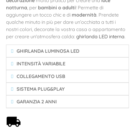
decorazione
molto pratico per creare una
luce
notturna
, per
bambini o adulti
! Permette di
aggiungere un tocco chic e di
modernità
. Prendete
qualche minuto in più per dare un’occhiata a tutti i
nostri colori, decorate la vostra casa o appartamento
per creare un'atmosfera calda:
ghirlanda LED interna
.
GHIRLANDA LUMINOSA LED
INTENSITÀ VARIABILE
COLLEGAMENTO USB
SISTEMA PLUG&PLAY
GARANZIA 2 ANNI
Spedizione gratuita a partire da 59€