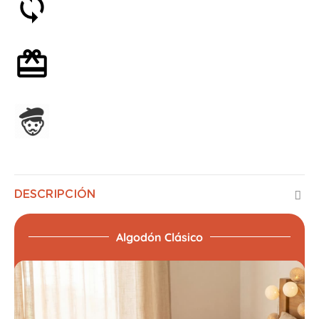
Satisfecho o reembolsado en 30 días
Envoltorio de regalo opcional
Ensamblado en Francia
DESCRIPCIÓN
Algodón Clásico