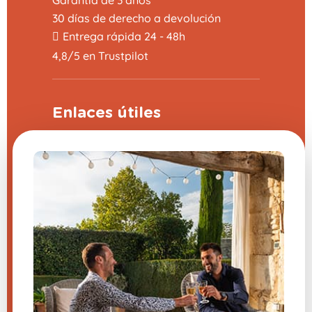
Garantía de 3 años
30 días de derecho a devolución
Entrega rápida 24 - 48h
4,8/5 en Trustpilot
Enlaces útiles
Programa de apadrinamiento
Preguntas frecuentes (FAQ)
CGV
Aviso legal
Contáctanos
Configuración de cookies
¿Tienes una pregunta sobre
uno de nuestros productos?