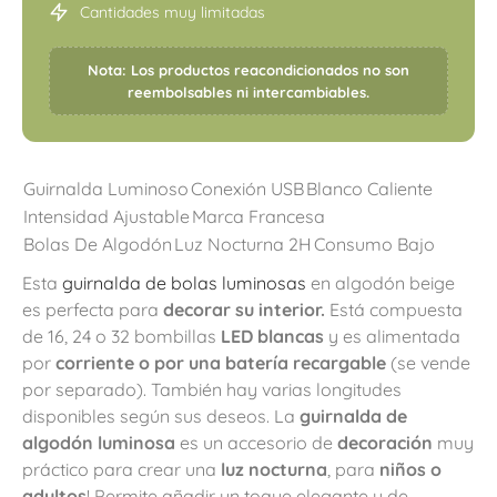
Cantidades muy limitadas
Nota: Los productos reacondicionados no son
reembolsables ni intercambiables.
Guirnalda Luminoso
Conexión USB
Blanco Caliente
Intensidad Ajustable
Marca Francesa
Bolas De Algodón
Luz Nocturna 2H
Consumo Bajo
Esta
guirnalda de bolas luminosas
en algodón beige
es perfecta para
decorar su interior.
Está compuesta
de 16, 24 o 32 bombillas
LED blancas
y es alimentada
por
corriente o por una batería recargable
(se vende
por separado). También hay varias longitudes
disponibles según sus deseos. La
guirnalda de
algodón luminosa
es un accesorio de
decoración
muy
práctico para crear una
luz nocturna
, para
niños o
adultos
! Permite añadir un toque elegante y de