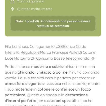
2 anni di garanzia
Quantità molto limitate
Nota: I prodotti ricondizionati non possono essere
restituiti né scambiati.
Filo Luminoso
Collegamento USB
Bianco Caldo
Intensità Regolabile
Marca Francese
Palle Di Cotone
Luce Notturna 2H
Consumo Basso
Telecomando RF
Porta un tocco
moderno e sobrio
al tuo interno con
questa
ghirlanda luminosa a palline
Minuit a comando
vocale. La sua tonalità nera è perfetta per creare un
atmosfera elegante e lussuosa
nel tuo spazio, mentre
il suo
materiale in cotone le conferisce un tocco
particolare
. Questa ghirlanda è la
decorazione
d'interni perfetta
per
occasioni speciali
. In poche