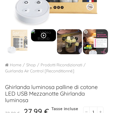
play_circle_outline
Home
Shop
Prodotti Ricondizionati
Guirlanda Air Control [Reconditionné]
Ghirlanda luminosa palline di cotone
LED USB
Mezzanotte Ghirlanda
luminosa
27,99 €
Tasse incluse