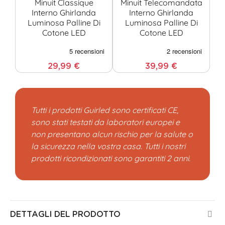
Minuit Classique
Minuit Telecomandata
M
Interno Ghirlanda
Interno Ghirlanda
Luminosa Palline Di
Luminosa Palline Di
Cotone LED
Cotone LED
29,99 €
39,99 €
Tutti i prodotti Guirled sono certificati CE,
sono stati testati da laboratori europei e
non presentano alcun rischio per la salute o
la sicurezza nella vostra casa. Tutti i nostri
prodotti ricondizionati sono garantiti 2 anni.
DETTAGLI DEL PRODOTTO