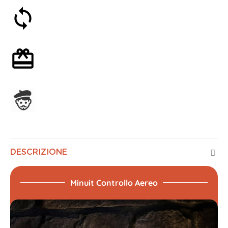
Soddisfatti o rimborsati entro 30 giorni
Confezione regalo opzionale
Assemblato in Francia
DESCRIZIONE
Minuit Controllo Aereo