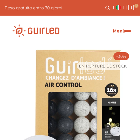
0
Spedizione espressa gratuita per ordini superiori a 59€
Menù
-30%
EN RUPTURE DE STOCK