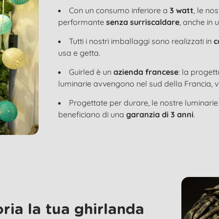
Con un consumo inferiore a
3 watt
, le no
performante
senza surriscaldare
, anche in 
Tutti i nostri imballaggi sono realizzati in
c
usa e getta.
Guirled è un
azienda francese
: la proget
luminarie avvengono nel sud della Francia, v
Progettate per durare, le nostre luminari
beneficiano di una
garanzia di 3 anni
.
ria la tua ghirlanda