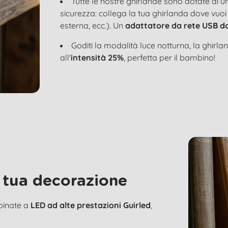
Tutte le nostre ghirlande sono dotate di u
sicurezza: collega la tua ghirlanda dove vuoi
esterna, ecc.). Un
adattatore da rete USB d
Goditi la modalità luce notturna, la ghi
all'
intensità 25%
, perfetta per il bambino!
 tua decorazione
bbinate a
LED ad alte prestazioni Guirled
,