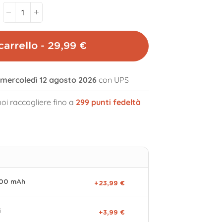
carrello - 29,99 €
l mercoledì 12 agosto 2026
con UPS
volume_off
oi raccogliere fino a
299
punti fedeltà
000 mAh
+23,99 €
i
+3,99 €