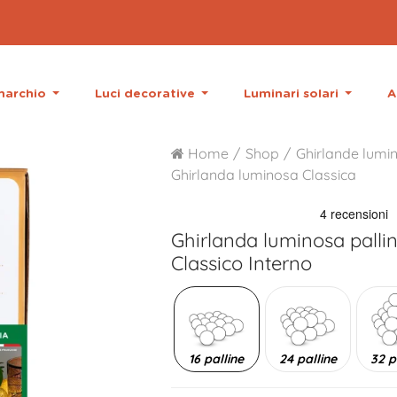
 marchio
Luci decorative
Luminari solari
A
Home
Shop
Ghirlande lumin
Ghirlanda luminosa Classica
Ghirlanda luminosa palli
Classico Interno
16 palline
24 palline
32 p