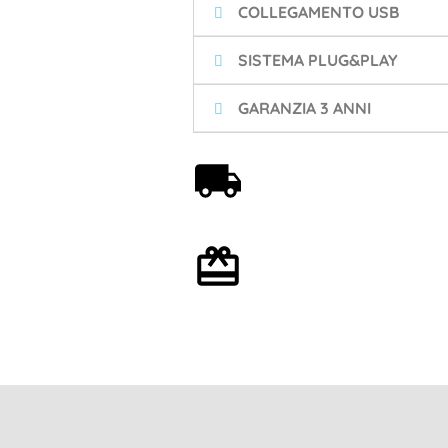
COLLEGAMENTO USB
SISTEMA PLUG&PLAY
GARANZIA 3 ANNI
Spedizione gratuita a
partire da 59€
Confezione regalo
opzionale