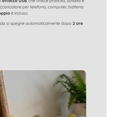
n
attacco USB
, che unisce praticità, solidità e
 (caricatore per telefono, computer, batteria
oppio
è incluso.
rlanda si spegne automaticamente dopo
2 ore