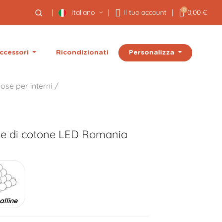
0
Italiano
Il tuo account
0,00 €
Personalizza
ccessori
Ricondizionati
ose per interni
ne di cotone LED
Romania
alline