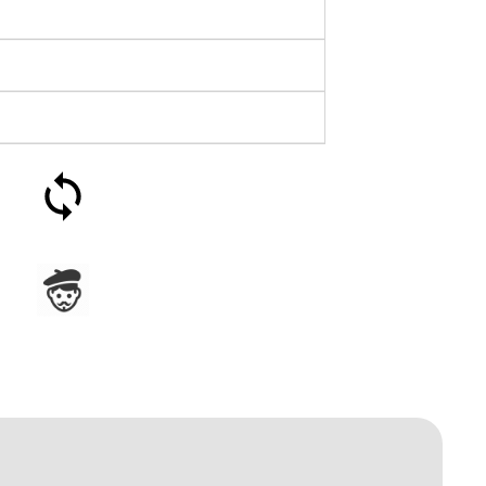
Soddisfatti o rimborsati
entro 30 giorni
Assemblato in Francia