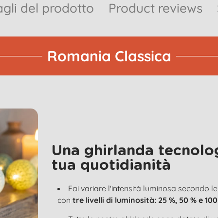
gli del prodotto
Product reviews
Romania Classica
Una ghirlanda tecnolog
tua quotidianità
Fai variare l'intensità luminosa secondo le 
con
tre livelli di luminosità: 25 %, 50 % e 10