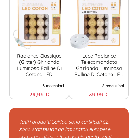
Radiance Classique
Luce Radiance
(glitter) Ghirlanda
Telecomandata
Luminosa Palline Di
Ghirlanda Luminosa
Cotone LED
Palline Di Cotone LED
USB
29,99 €
39,99 €
Tutti i prodotti Guirled sono certificati CE,
sono stati testati da laboratori europei e
non presentano alcun rischio per la salute o