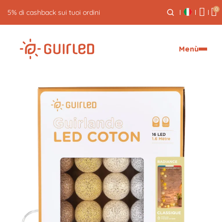
0
5% di cashback sui tuoi ordini
Menù