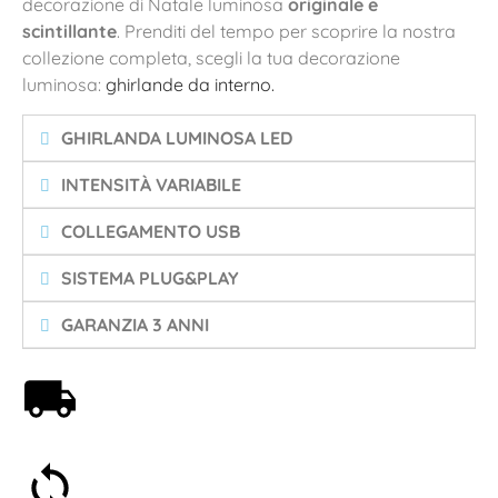
decorazione di Natale luminosa
originale e
scintillante
. Prenditi del tempo per scoprire la nostra
collezione completa, scegli la tua decorazione
luminosa:
ghirlande da interno.
GHIRLANDA LUMINOSA LED
INTENSITÀ VARIABILE
COLLEGAMENTO USB
SISTEMA PLUG&PLAY
GARANZIA 3 ANNI
Spedizione gratuita a partire da 59€
Soddisfatti o rimborsati entro 30 giorni