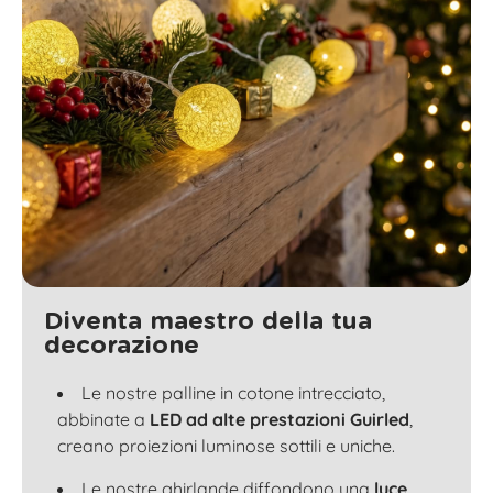
Diventa maestro della tua
decorazione
Le nostre palline in cotone intrecciato,
abbinate a
LED ad alte prestazioni Guirled
,
creano proiezioni luminose sottili e uniche.
Le nostre ghirlande diffondono una
luce