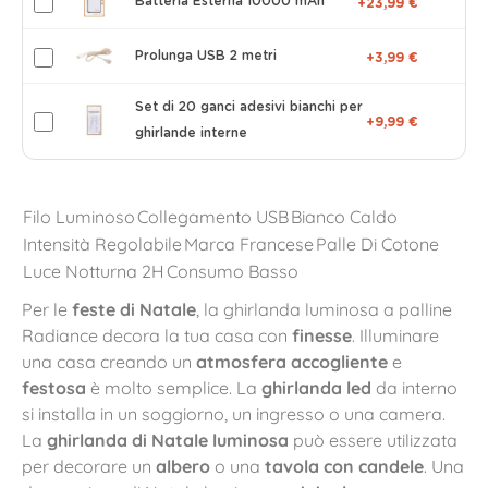
Batteria Esterna 10000 mAh
+23,99 €
Prolunga USB 2 metri
+3,99 €
Set di 20 ganci adesivi bianchi per
+9,99 €
ghirlande interne
Filo Luminoso
Collegamento USB
Bianco Caldo
Intensità Regolabile
Marca Francese
Palle Di Cotone
Luce Notturna 2H
Consumo Basso
Per le
feste di Natale
, la ghirlanda luminosa a palline
Radiance decora la tua casa con
finesse
. Illuminare
una casa creando un
atmosfera accogliente
e
festosa
è molto semplice. La
ghirlanda led
da interno
si installa in un soggiorno, un ingresso o una camera.
La
ghirlanda di Natale luminosa
può essere utilizzata
per decorare un
albero
o una
tavola con candele
. Una