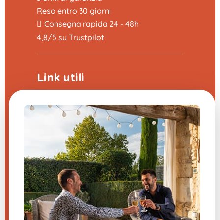
Reso entro 30 giorni
Consegna rapida 24 - 48h
4,8/5 su Trustpilot
Link utili
Programma di sponsorizzazione
La fiera delle domande frequenti
CGV
Note legali
Contattaci
Impostazioni cookie
Hai una domanda su uno dei
nostri prodotti?