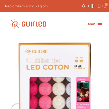
0
Reso gratuito entro 30 giorni
Menù