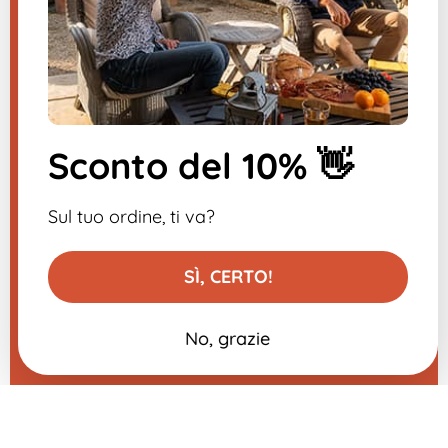
Inviateci un messaggio, vi risponderemo
al più presto.
​
Sconto del 10% 👋
Iscriviti alla newsletter
-10% sul tuo primo ordine
Sul tuo ordine, ti va?
SÌ, CERTO!
No, grazie
Aggiungi al carrello
29,99 €