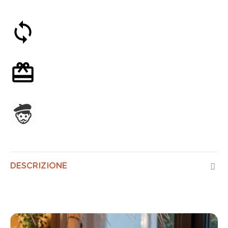
Soddisfatti o rimborsati entro 30 giorni
Confezione regalo opzionale
Assemblato in Francia
DESCRIZIONE
Tagada Classico