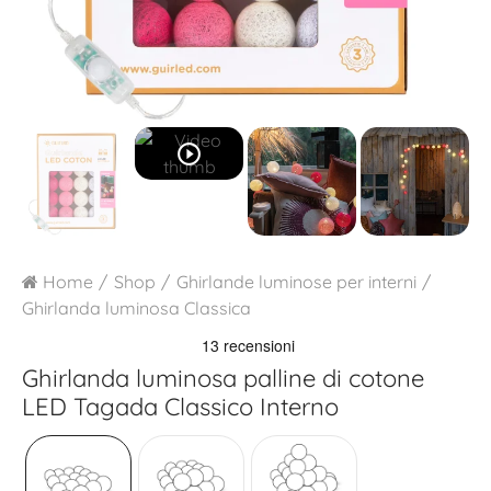
play_circle_outline
Home
Shop
Ghirlande luminose per interni
Ghirlanda luminosa Classica
Ghirlanda luminosa palline di cotone
LED
Tagada Classico Interno