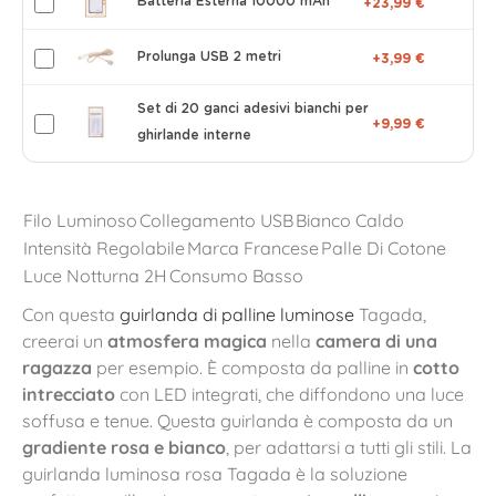
Batteria Esterna 10000 mAh
+23,99 €
Prolunga USB 2 metri
+3,99 €
Set di 20 ganci adesivi bianchi per
+9,99 €
ghirlande interne
Filo Luminoso
Collegamento USB
Bianco Caldo
Intensità Regolabile
Marca Francese
Palle Di Cotone
Luce Notturna 2H
Consumo Basso
Con questa
guirlanda di palline luminose
Tagada,
creerai un
atmosfera magica
nella
camera di una
ragazza
per esempio. È composta da palline in
cotto
intrecciato
con LED integrati, che diffondono una luce
soffusa e tenue. Questa guirlanda è composta da un
gradiente rosa e bianco
, per adattarsi a tutti gli stili. La
guirlanda luminosa rosa Tagada è la soluzione