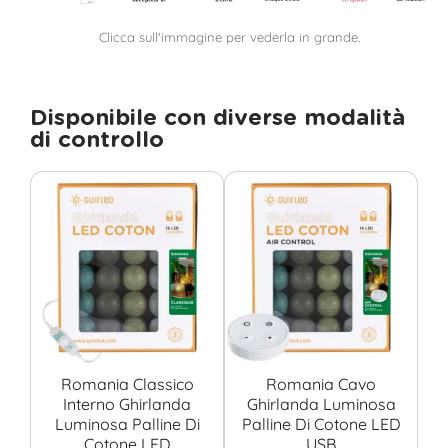
Clicca sull'immagine per vederla in grande.
Disponibile con diverse modalità
di controllo
Romania Classico
Romania Cavo
Interno Ghirlanda
Ghirlanda Luminosa
Luminosa Palline Di
Palline Di Cotone LED
Cotone LED
USB
Co