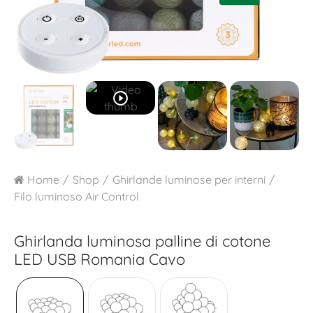
play_circle_outline
Home
Shop
Ghirlande luminose per interni
Filo luminoso Air Control
Ghirlanda luminosa palline di cotone
LED USB
Romania Cavo