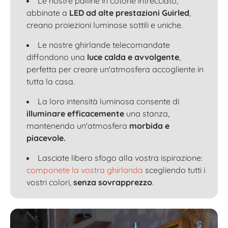
Le nostre palline in cotone intrecciato,
abbinate a
LED ad alte prestazioni Guirled
,
creano proiezioni luminose sottili e uniche.
Le nostre ghirlande telecomandate
diffondono una
luce calda e avvolgente
,
perfetta per creare un'atmosfera accogliente in
tutta la casa.
La loro intensità luminosa consente di
illuminare efficacemente
una stanza,
mantenendo un'atmosfera
morbida e
piacevole.
Lasciate libero sfogo alla vostra ispirazione:
componete la vostra ghirlanda
scegliendo tutti i
vostri colori,
senza sovrapprezzo
.