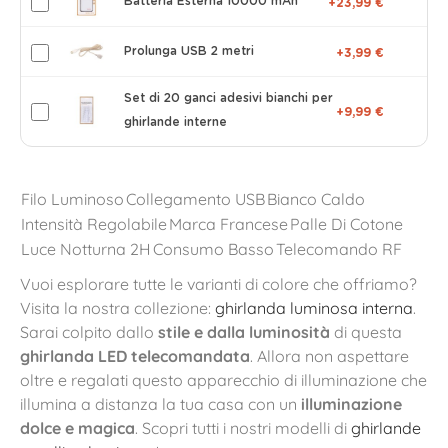
Batteria Esterna 10000 mAh
+23,99 €
Prolunga USB 2 metri
+3,99 €
Set di 20 ganci adesivi bianchi per
+9,99 €
ghirlande interne
Filo Luminoso
Collegamento USB
Bianco Caldo
Intensità Regolabile
Marca Francese
Palle Di Cotone
Luce Notturna 2H
Consumo Basso
Telecomando RF
Vuoi esplorare tutte le varianti di colore che offriamo?
Visita la nostra collezione:
ghirlanda luminosa interna
.
Sarai colpito dallo
stile e dalla luminosità
di questa
ghirlanda LED telecomandata
. Allora non aspettare
oltre e regalati questo apparecchio di illuminazione che
illumina a distanza la tua casa con un
illuminazione
dolce e magica
. Scopri tutti i nostri modelli di
ghirlande