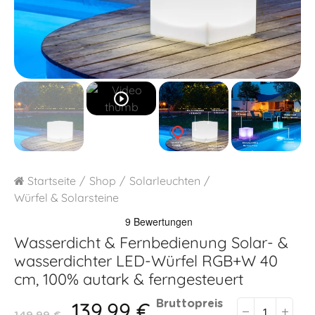
play_circle_outline
Startseite
Shop
Solarleuchten
Würfel & Solarsteine
Wasserdicht & Fernbedienung
Solar- &
wasserdichter LED-Würfel RGB+W 40
cm, 100% autark & ferngesteuert
139,99 €
Bruttopreis