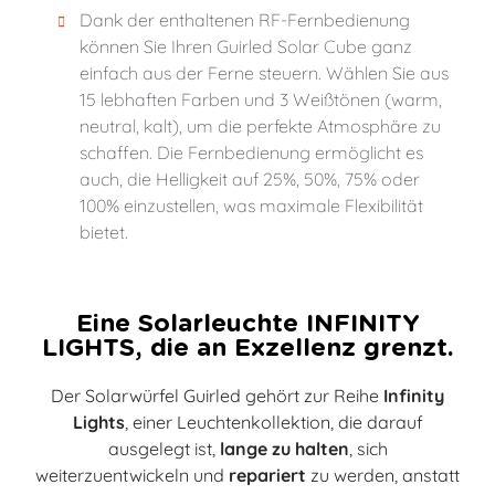
Dank der enthaltenen RF-Fernbedienung
können Sie Ihren Guirled Solar Cube ganz
einfach aus der Ferne steuern. Wählen Sie aus
15 lebhaften Farben und 3 Weißtönen (warm,
neutral, kalt), um die perfekte Atmosphäre zu
schaffen. Die Fernbedienung ermöglicht es
auch, die Helligkeit auf 25%, 50%, 75% oder
100% einzustellen, was maximale Flexibilität
bietet.
Eine Solarleuchte INFINITY
LIGHTS, die an Exzellenz grenzt.
Der Solarwürfel Guirled gehört zur Reihe
Infinity
Lights
, einer Leuchtenkollektion, die darauf
ausgelegt ist,
lange zu halten
, sich
weiterzuentwickeln und
repariert
zu werden, anstatt