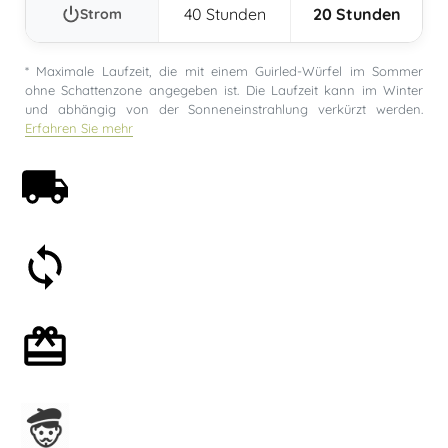
40 Stunden
20 Stunden
Strom
* Maximale Laufzeit, die mit einem Guirled-Würfel im Sommer
ohne Schattenzone angegeben ist. Die Laufzeit kann im Winter
und abhängig von der Sonneneinstrahlung verkürzt werden.
Erfahren Sie mehr
Kostenloser Versand ab 59€
30 Tage Geld-zurück-Garantie
Mit oder ohne Geschenkverpackung
In Frankreich hergestellt