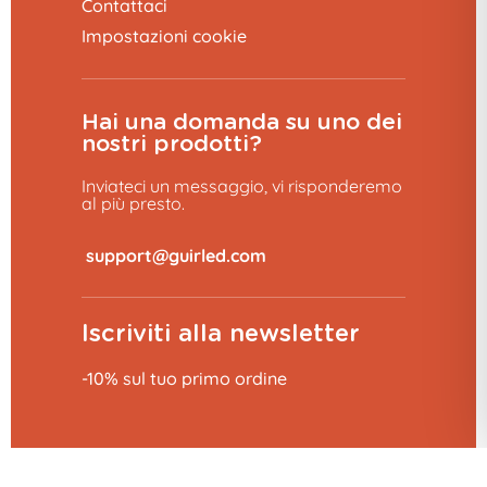
Contattaci
Impostazioni cookie
Hai una domanda su uno dei
nostri prodotti?
Inviateci un messaggio, vi risponderemo
Sconto del 10% 👋
al più presto.
​
Sul tuo ordine, ti va?
SÌ, CERTO!
Iscriviti alla newsletter
-10% sul tuo primo ordine
No, grazie