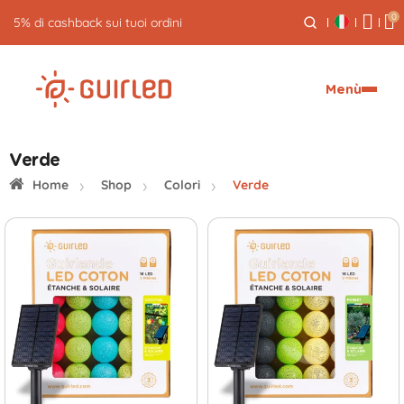
0
Reso gratuito entro 30 giorni
Menù
Verde
Home
Shop
Colori
Verde