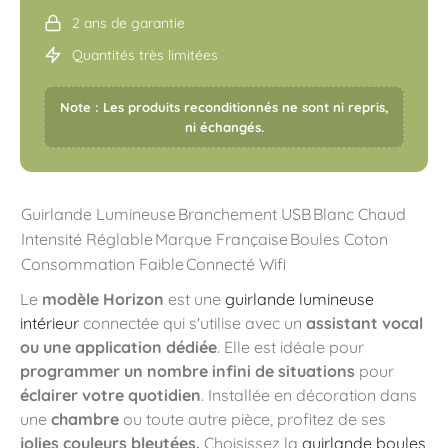
2 ans de garantie
Quantités très limitées
Note : Les produits reconditionnés ne sont ni repris,
ni échangés.
Guirlande Lumineuse
Branchement USB
Blanc Chaud
Intensité Réglable
Marque Française
Boules Coton
Consommation Faible
Connecté Wifi
Le
modèle Horizon
est une
guirlande lumineuse
intérieur
connectée qui s'utilise avec un
assistant vocal
ou une application dédiée
. Elle est idéale pour
programmer un nombre infini de situations
pour
éclairer votre quotidien
. Installée en décoration dans
une
chambre
ou toute autre pièce, profitez de ses
jolies couleurs bleutées.
Choisissez la
guirlande boules