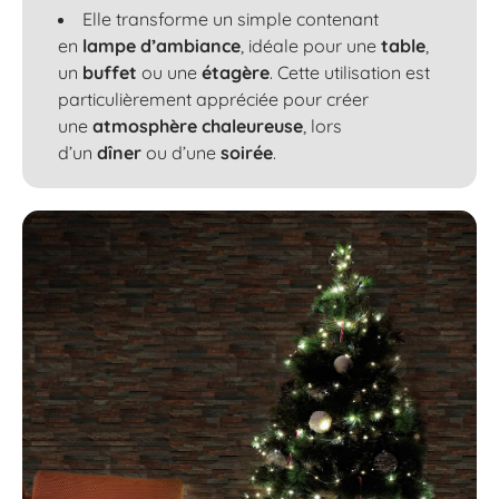
Elle transforme un simple contenant
en
lampe d’ambiance
, idéale pour une
table
,
un
buffet
ou une
étagère
. Cette utilisation est
particulièrement appréciée pour créer
une
atmosphère chaleureuse
, lors
d’un
dîner
ou d’une
soirée
.