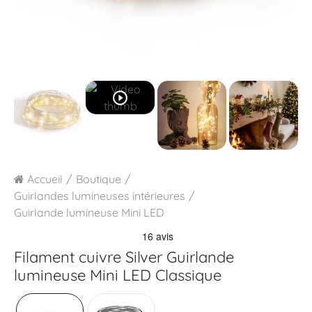
play_circle_outline
Accueil
Boutique
Guirlandes lumineuses intérieures
Guirlande lumineuse Mini LED
Filament cuivre Silver
Guirlande
lumineuse Mini LED Classique