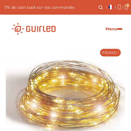
0
5% de cash back sur vos commandes
Menu
PROMO !