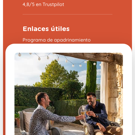
4,8/5 en Trustpilot
Enlaces útiles
Programa de apadrinamiento
Preguntas frecuentes (FAQ)
CGV
Aviso legal
Contáctanos
Configuración de cookies
¿Tienes una pregunta sobre
uno de nuestros productos?
Envíenos un mensaje y le
responderemos lo antes posible.