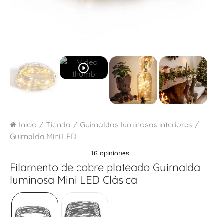
play_circle_outline
Inicio
Tienda
Guirnaldas luminosas interiores
Guirnalda Mini LED
Filamento de cobre plateado
Guirnalda
luminosa Mini LED Clásica