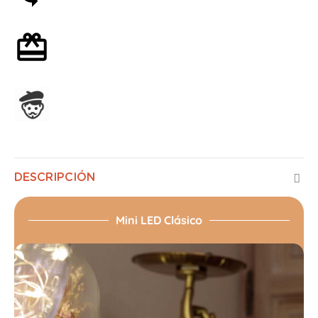
Envoltorio de regalo opcional
Ensamblado en Francia
DESCRIPCIÓN
Mini LED Clásico