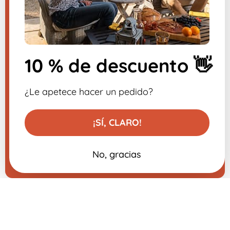
​
Suscríbete al boletín.
10 % de descuento 👋
-10% en su primer pedido
¿Le apetece hacer un pedido?
¡SÍ, CLARO!
No, gracias
Añadir al carrito
16,99 €