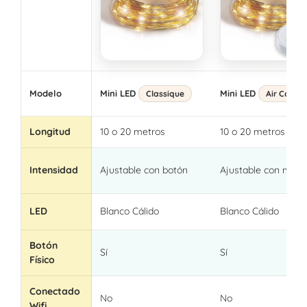
Modelo
Mini LED
Mini LED
Classique
Air Contro
Longitud
10 o 20 metros
10 o 20 metros
Intensidad
Ajustable con botón
Ajustable con man
LED
Blanco Cálido
Blanco Cálido
Botón
Sí
Sí
Físico
Conectado
No
No
Wifi