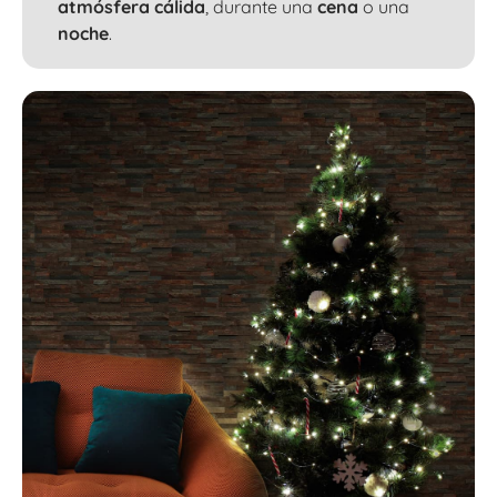
atmósfera cálida
, durante una
cena
o una
noche
.