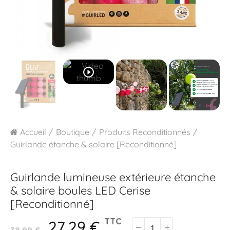
play_circle_outline
Accueil
Boutique
Produits Reconditionnés
Guirlande étanche & solaire [Reconditionné]
Guirlande lumineuse extérieure étanche
& solaire boules LED
Cerise
[Reconditionné]
27,29 €
TTC