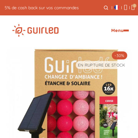
0
5% de cash back sur vos commandes
Menu
-30%
EN RUPTURE DE STOCK