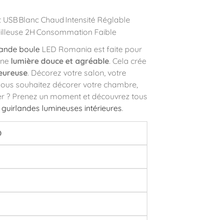
t USB
Blanc Chaud
Intensité Réglable
illeuse 2H
Consommation Faible
lande boule
LED Romania est faite pour
une
lumière douce et agréable
. Cela crée
eureuse
. Décorez votre salon, votre
Vous souhaitez décorer votre chambre,
er ? Prenez un moment et découvrez tous
:
guirlandes lumineuses intérieures
.
D