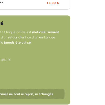
es
+3,99 €
NÉ
 ! Chaque article est
méticuleusement
r d’un retour client ou d’un emballage
n’a
jamais été utilisé
.
o gâchis
onnés ne sont ni repris, ni échangés.