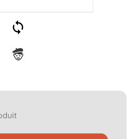
Satisfait ou remboursé 30
jours
Assemblage en France
oduit