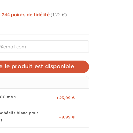
z
244
points de fidélité
(1,22 €)
volume_off
 le produit est disponible
0000 mAh
+23,99 €
adhésifs blanc pour
+9,99 €
es