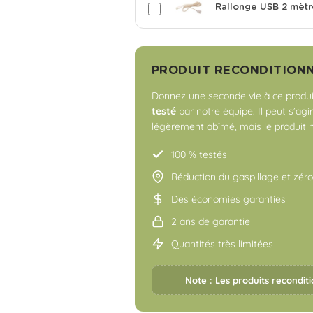
Rallonge USB 2 mètr
PRODUIT RECONDITION
Donnez une seconde vie à ce produit
testé
par notre équipe. Il peut s’agi
légèrement abîmé, mais le produit 
100 % testés
Réduction du gaspillage et zér
Des économies garanties
2 ans de garantie
Quantités très limitées
Note : Les produits reconditi