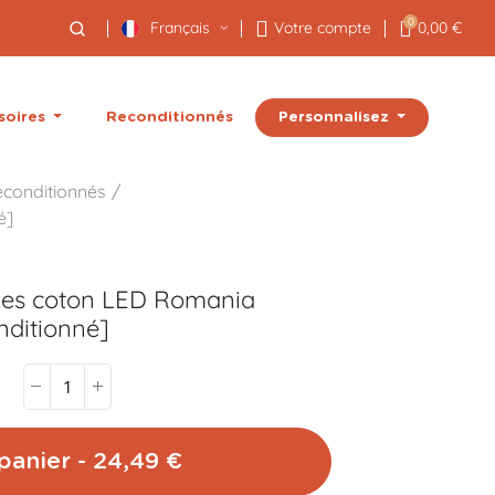
0
Français
Votre compte
0,00 €
Personnalisez
soires
Reconditionnés
econditionnés
é]
les coton LED
Romania
nditionné]
C
panier - 24,49 €