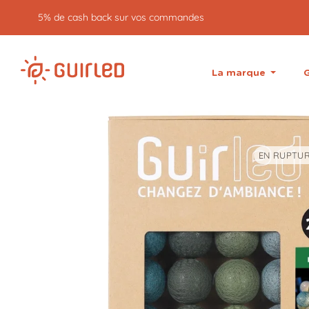
5% de cash back sur vos commandes
La marque
G
EN RUPTUR