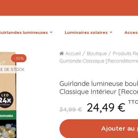
uirlandes lumineuses
Luminaires solaires
Acces
Accueil
Boutique
Produits R
-30%
Guirlande Classique [Reconditionn
E DE STOCK
Guirlande lumineuse bou
Classique Intérieur [Reco
24,49 €
TT
34,99 €
Ajouter au 