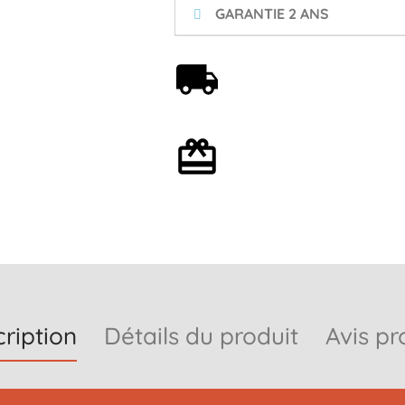
GARANTIE 2 ANS
Livraison offerte dès 59€
Emballage cadeau en
option
ription
Détails du produit
Avis pr