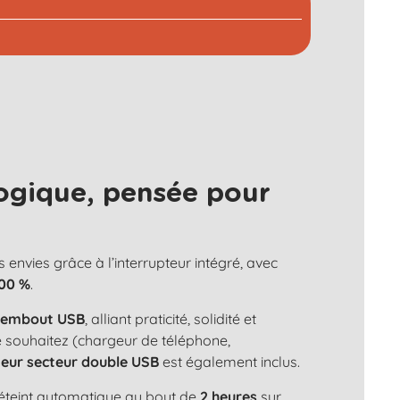
ogique, pensée pour
s envies grâce à l’interrupteur intégré, avec
100 %
.
n
embout USB
, alliant praticité, solidité et
le souhaitez (chargeur de téléphone,
eur secteur double USB
est également inclus.
s'éteint automatique au bout de
2 heures
sur