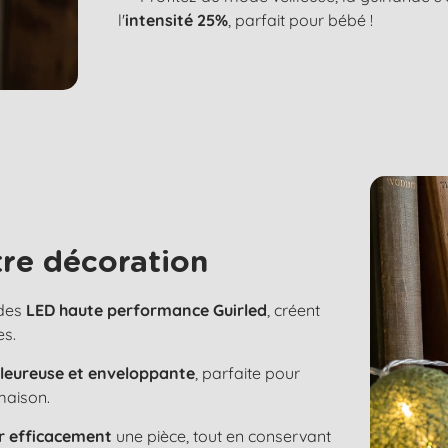
l'
intensité 25%
, parfait pour bébé !
re décoration
 des
LED haute performance Guirled
, créent
es.
aleureuse et enveloppante
, parfaite pour
maison.
er efficacement
une pièce, tout en conservant