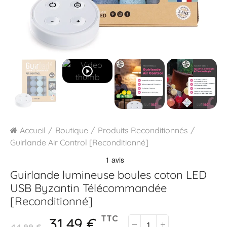
play_circle_outline
Accueil
Boutique
Produits Reconditionnés
Guirlande Air Control [Reconditionné]
Guirlande lumineuse boules coton LED
USB
Byzantin Télécommandée
[Reconditionné]
31,49 €
TTC