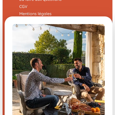
CGV
Mentions légales
Nous contacter
Modifier mes préférences en matière de
cookies
Une question sur un de nos
produits ?
Nous vous répondons sans attendre du
lundi au vendredi de 8h-12h / 13h-16h
04 66 36 66 03
(prix d’un appel local )