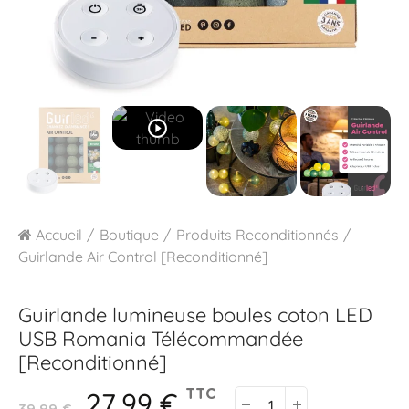
play_circle_outline
Accueil
Boutique
Produits Reconditionnés
Guirlande Air Control [Reconditionné]
Guirlande lumineuse boules coton LED
USB
Romania Télécommandée
[Reconditionné]
27,99 €
TTC