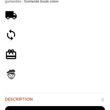
guirlandes :
Guirlande boule coton
Livraison offerte dès 59€
Satisfait ou remboursé 30 jours
Emballage cadeau en option
Assemblage en France
DESCRIPTION