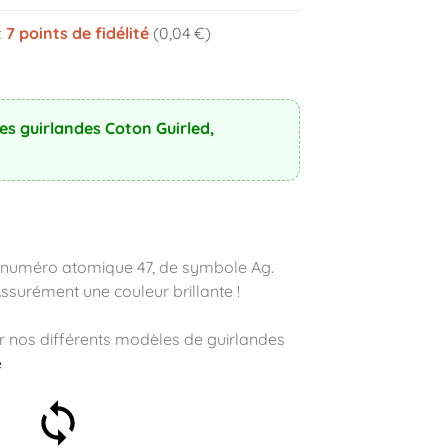
z
7
points de fidélité
(0,04 €)
s guirlandes Coton Guirled,
e numéro atomique 47, de symbole Ag.
Assurément une couleur brillante !
r nos différents modèles de guirlandes
e
Satisfait ou remboursé 30
jours