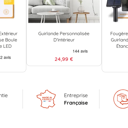
xtérieur
Guirlande Personnalisée
Fougère 
se Boule
D'intérieur
Guirlan
re LED
Étanc
24,99 €
tie
Entreprise
s
Française