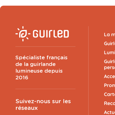
La 
Guir
Lumi
Spécialiste français
Guir
de la guirlande
pers
lumineuse depuis
Acce
2016
Prom
Cart
Suivez-nous sur les
Reco
réseaux
Actu