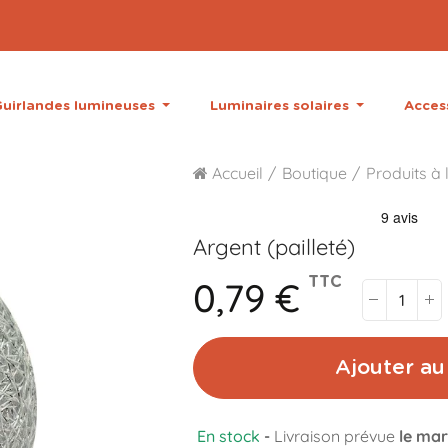
uirlandes lumineuses
Luminaires solaires
Acces
Accueil
Boutique
Produits à l
Argent (pailleté)
0,79 €
TTC
Ajouter au
En stock
-
Livraison prévue
le mar