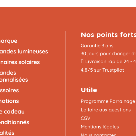
Nos points fort
marque
Garantie 3 ans
landes lumineuses
30 jours pour changer d'
naires solaires
Livraison rapide 24 - 
4,8/5 sur Trustpilot
landes
onnalisées
ssoires
Utile
otions
Programme Parrainage
La foire aux questions
e cadeau
CGV
nditionnés
Mentions légales
alités
Nous contacter