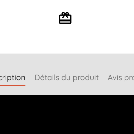
Emballage cadeau en
option
ription
Détails du produit
Avis pr