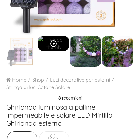
play_circle_outline
Home
Shop
Luci decorative per esterni
Stringa di luci Cotone Solare
Ghirlanda luminosa a palline
impermeabile e solare LED
Mirtillo
Ghirlanda esterna