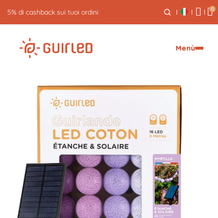
0
5% di cashback sui tuoi ordini
Menù