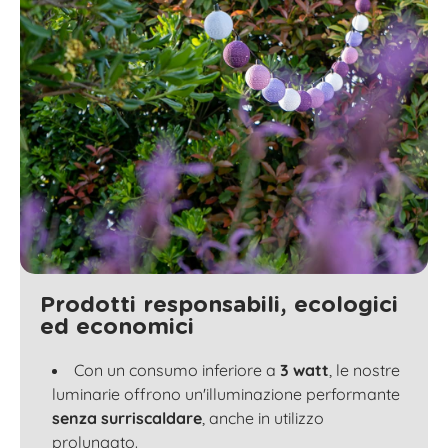
Prodotti responsabili, ecologici
ed economici
Con un consumo inferiore a
3 watt
, le nostre
luminarie offrono un'illuminazione performante
senza surriscaldare
, anche in utilizzo
prolungato.