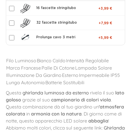
16 fascette stringitubo
+3,99 €
32 fascette stringitubo
+7,99 €
Prolunga cavo 3 metri
+5,99 €
Filo Luminoso
Bianco Caldo
Intensità Regolabile
Marca Francese
Palle Di Cotone
Lampada Solare
Illuminazione Da Giardino
Esterno
Impermeabile IP55
Lunga Autonomia
Batterie Sostituibili
Questa
ghirlanda luminosa da esterno
rivela il suo
lato
goloso
grazie al suo
campionario di colori viola
.
Questa combinazione dà al tuo giardino un
'atmosfera
colorata
in
armonia con la natura
. Di giorno come di
notte, questo apparecchio LED solare
abbaglia
!
Abbiamo molti colori, clicca sul seguente link:
Ghirlanda