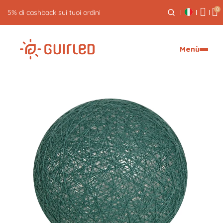
0
5% di cashback sui tuoi ordini
Menù