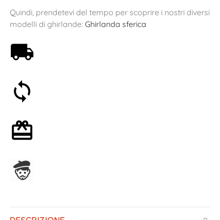
Quindi, prendetevi del tempo per scoprire i nostri diversi
modelli di ghirlande:
Ghirlanda sferica
Spedizione gratuita a partire da 59€
Soddisfatti o rimborsati entro 30 giorni
Confezione regalo opzionale
Assemblato in Francia