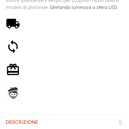
Inoltre, prendetevi il tempo per scoprire i nostri diversi
modelli di ghirlande:
Ghirlanda luminosa a sfera LED
Spedizione gratuita a partire da 59€
Soddisfatti o rimborsati entro 30 giorni
Confezione regalo opzionale
Assemblato in Francia
DESCRIZIONE