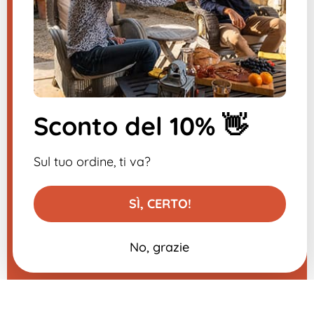
Inviateci un messaggio, vi risponderemo
al più presto.
​
Sconto del 10% 👋
Iscriviti alla newsletter
-10% sul tuo primo ordine
Sul tuo ordine, ti va?
SÌ, CERTO!
No, grazie
Aggiungi al carrello
0,79 €