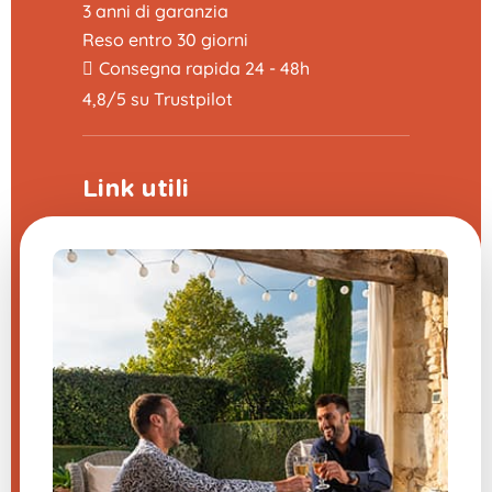
3 anni di garanzia
Reso entro 30 giorni
Consegna rapida 24 - 48h
4,8/5 su Trustpilot
Link utili
Programma di sponsorizzazione
La fiera delle domande frequenti
CGV
Note legali
Contattaci
Impostazioni cookie
Hai una domanda su uno dei
nostri prodotti?