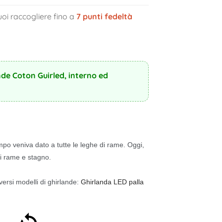
oi raccogliere fino a
7
punti fedeltà
nde Coton Guirled, interno ed
po veniva dato a tutte le leghe di rame. Oggi,
 di rame e stagno.
iversi modelli di ghirlande:
Ghirlanda LED palla
Soddisfatti o rimborsati