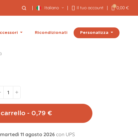
0
Italiano
Il tuo account
0,00 €
Personalizza
ccessori
Ricondizionati
à
carrello - 0,79 €
l martedì 11 agosto 2026
con UPS