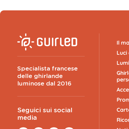
Il m
Luci
Lumi
Specialista francese
Ghir
delle ghirlande
pers
luminose dal 2016
Acce
Prom
Cart
Seguici sui social
media
Rico