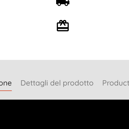
partire da 59€
Confezione regalo
opzionale
ione
Dettagli del prodotto
Product