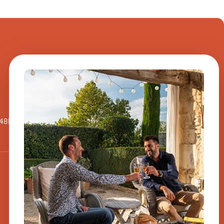
Hai una domanda su
uno dei nostri
prodotti?
Inviateci un messaggio, vi
 48h
risponderemo al più presto.
​
Iscriviti alla
newsletter
-10% sul tuo primo ordine