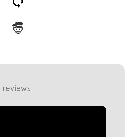
entro 30 giorni
Assemblato in Francia
 reviews