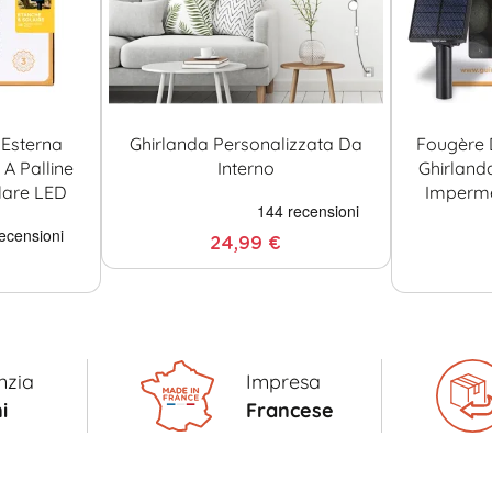
Esterna
Ghirlanda Personalizzata Da
Fougère 
A Palline
Interno
Ghirland
lare LED
Imperme
24,99 €
nzia
Impresa
i
Francese