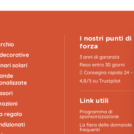
I nostri punti di
archio
forza
 decorative
3 anni di garanzia
nari solari
Reso entro 30 giorni
Consegna rapida 24 -
lande
4,8/5 su Trustpilot
onalizzate
ssori
Link utili
ozioni
Programma di
a regalo
sponsorizzazione
ndizionati
La fiera delle domande
frequenti