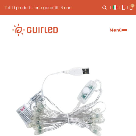
0
5% di cashback sui tuoi ordini
Menù