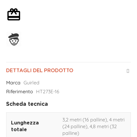
Confezione regalo opzionale
Assemblato in Francia
DETTAGLI DEL PRODOTTO
Marca
Guirled
Riferimento
HT273E-16
Scheda tecnica
3,2 metri (16 palline), 4 metri
Lunghezza
(24 palline), 4,8 metri (32
totale
palline)