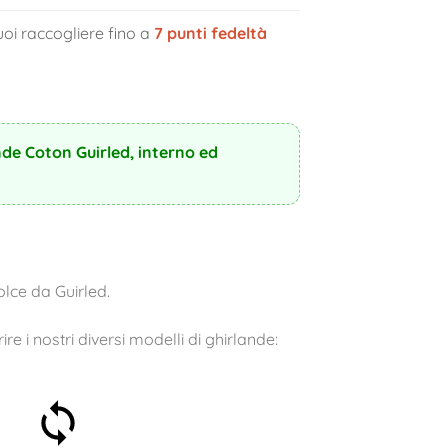
oi raccogliere fino a
7
punti fedeltà
nde Coton Guirled, interno ed
olce da Guirled.
ire i nostri diversi modelli di ghirlande:
Soddisfatti o rimborsati
entro 30 giorni