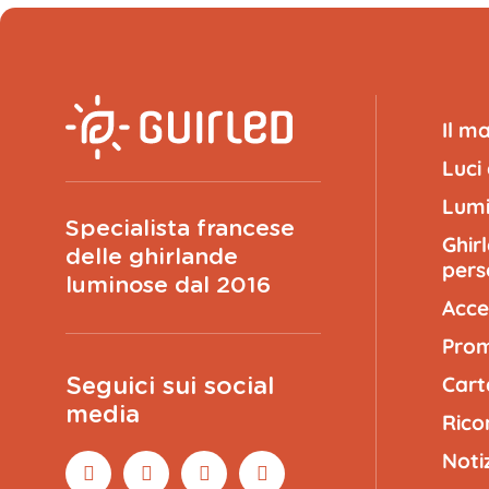
Il m
Luci
Lumi
Specialista francese
Ghir
delle ghirlande
pers
luminose dal 2016
Acce
Prom
Cart
Seguici sui social
media
Rico
Noti