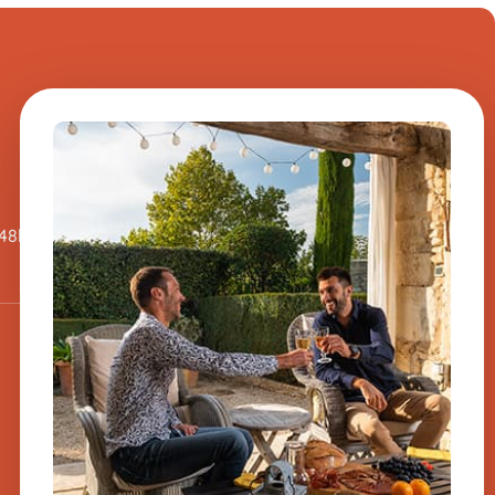
Hai una domanda su
uno dei nostri
prodotti?
Inviateci un messaggio, vi
 48h
risponderemo al più presto.
​
Iscriviti alla
newsletter
-10% sul tuo primo ordine