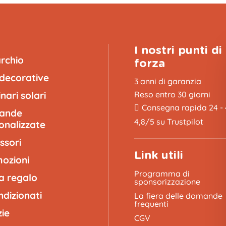
I nostri punti di
archio
forza
 decorative
3 anni di garanzia
nari solari
Reso entro 30 giorni
Consegna rapida 24 -
lande
4,8/5 su Trustpilot
onalizzate
ssori
Link utili
ozioni
Programma di
a regalo
sponsorizzazione
ndizionati
La fiera delle domande
frequenti
zie
CGV