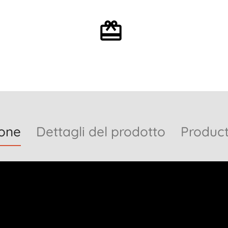
Confezione regalo
opzionale
ione
Dettagli del prodotto
Product