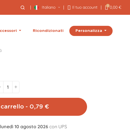
0
Italiano
Il tuo account
0,00 €
Personalizza
ccessori
Ricondizionati
à
carrello - 0,79 €
l lunedì 10 agosto 2026
con UPS