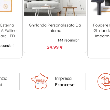
Esterna
Ghirlanda Personalizzata Da
Fougère 
A Palline
Interno
Ghirland
lare LED
Imperme
24,99 €
nzia
Impresa
i
Francese