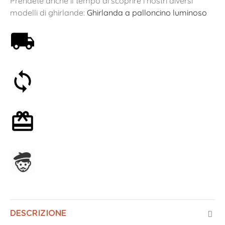
Prendete anche il tempo di scoprire i nostri diversi
modelli di ghirlande:
Ghirlanda a palloncino luminoso
Spedizione gratuita a partire da 59€
Soddisfatti o rimborsati entro 30 giorni
Confezione regalo opzionale
Assemblato in Francia
DESCRIZIONE