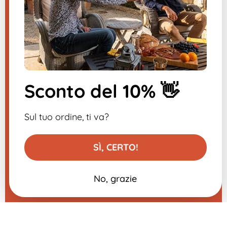
Inviateci un messaggio, vi risponderemo
al più presto.
​
Sconto del 10% 👋
Iscriviti alla newsletter
-10% sul tuo primo ordine
Sul tuo ordine, ti va?
SÌ, CERTO!
No, grazie
Aggiungi al carrello
0,79 €