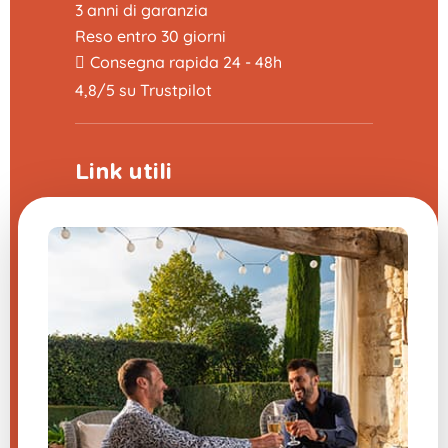
3 anni di garanzia
Reso entro 30 giorni
Consegna rapida 24 - 48h
4,8/5 su Trustpilot
Link utili
Programma di sponsorizzazione
La fiera delle domande frequenti
CGV
Note legali
Contattaci
Impostazioni cookie
Hai una domanda su uno dei
nostri prodotti?