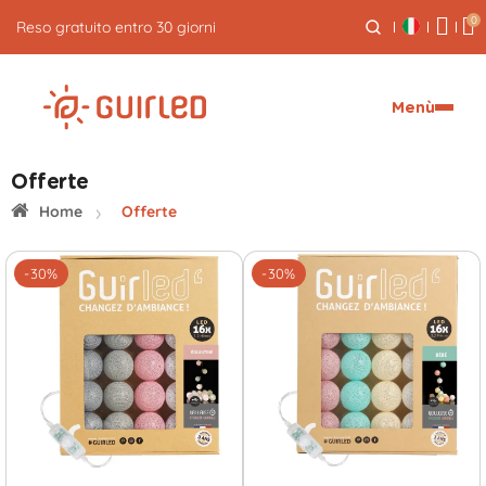
0
Reso gratuito entro 30 giorni
Menù
Offerte
Home
Offerte
-30%
-30%