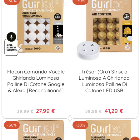
-30%
-30%
Flocon Comando Vocale
Trésor (Oro) Striscia
Ghirlanda Luminosa
Luminosa A Ghirlanda
Palline Di Cotone Google
Luminosa Palline Di
& Alexa [Reconditionné]
Cotone LED USB
27,99 €
41,29 €
39,99 €
58,99 €
-30%
-30%