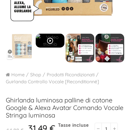
play_circle_outline
Home
Shop
Prodotti Ricondizionati
Guirlanda Controllo Vocale [Reconditionné]
Ghirlanda luminosa palline di cotone
Google & Alexa
Avatar Comando Vocale
Stringa luminosa
31,49 €
Tasse incluse