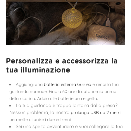
Personalizza e accessorizza la
tua illuminazione
Aggiungi una
batteria esterna Guirled
e rendi la tua
guirlanda nomade. Fino a 60 ore di autonomia prima
della ricarica. Addio alle batterie usa e getta.
La tua guirlanda è troppo lontana dalla presa?
Nessun problema, la nostra
prolunga USB da 2 metri
permette di unire i due estremi.
Sei uno spirito avventuriero e vuoi collegare la tua