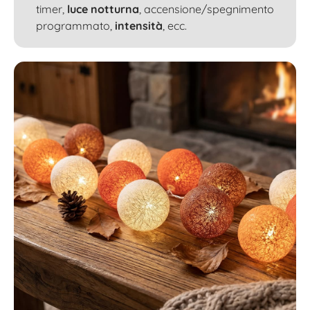
timer,
luce notturna
, accensione/spegnimento
programmato,
intensità
, ecc.