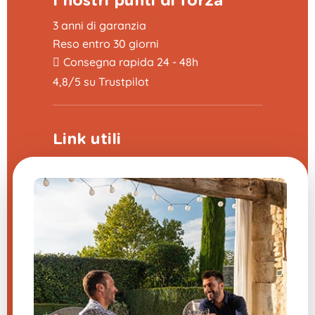
I nostri punti di forza
3 anni di garanzia
Reso entro 30 giorni
Consegna rapida 24 - 48h
4,8/5 su Trustpilot
Link utili
Programma di sponsorizzazione
La fiera delle domande frequenti
CGV
Note legali
Contattaci
Impostazioni cookie