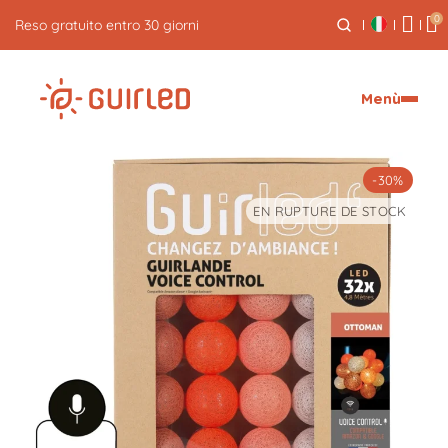
0
Spedizione espressa gratuita per ordini superiori a 59€
Menù
-30%
EN RUPTURE DE STOCK