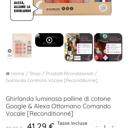
play_circle_outline
Home
Shop
Prodotti Ricondizionati
Guirlanda Controllo Vocale [Reconditionné]
Ghirlanda luminosa palline di cotone
Google & Alexa
Ottomano Comando
Vocale [Reconditionné]
41,29 €
Tasse incluse