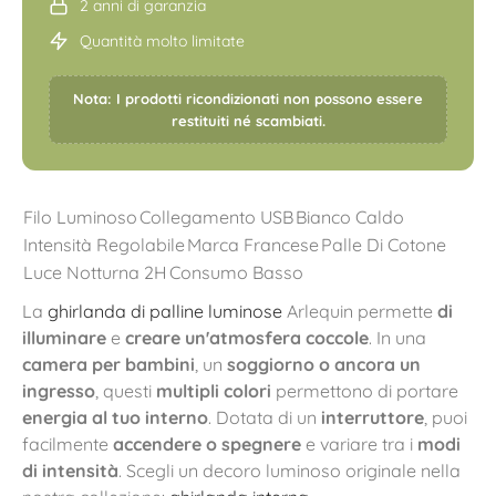
2 anni di garanzia
Quantità molto limitate
Nota: I prodotti ricondizionati non possono essere
restituiti né scambiati.
Filo Luminoso
Collegamento USB
Bianco Caldo
Intensità Regolabile
Marca Francese
Palle Di Cotone
Luce Notturna 2H
Consumo Basso
La
ghirlanda di palline luminose
Arlequin permette
di
illuminare
e
creare un'atmosfera coccole
. In una
camera per bambini
, un
soggiorno o ancora un
ingresso
, questi
multipli colori
permettono di portare
energia al tuo interno
. Dotata di un
interruttore
, puoi
facilmente
accendere o spegnere
e variare tra i
modi
di intensità
. Scegli un decoro luminoso originale nella