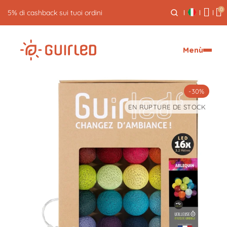
0
5% di cashback sui tuoi ordini
Menù
-30%
EN RUPTURE DE STOCK