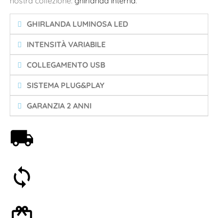
nostra collezione:
ghirlanda interna
.
GHIRLANDA LUMINOSA LED
INTENSITÀ VARIABILE
COLLEGAMENTO USB
SISTEMA PLUG&PLAY
GARANZIA 2 ANNI
Spedizione gratuita a partire da 59€
Soddisfatti o rimborsati entro 30 giorni
Confezione regalo opzionale