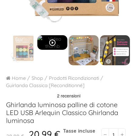
play_circle_outline
Home
Shop
Prodotti Ricondizionati
Guirlanda Classica [Reconditionné]
Ghirlanda luminosa palline di cotone
LED USB
Arlequin Classico Ghirlanda
luminosa
20,99 €
Tasse incluse