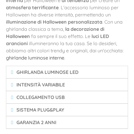
interna
per Halloween è
di tendenza
per creare un
atmosfera terrificante
. L'accessorio luminoso per
Halloween ha diverse intensità, permettendo un
illuminazione di Halloween personalizzata
. Con una
ghirlanda classica a tema,
la decorazione di
Halloween
fa sempre il suo effetto. Le
luci LED
arancioni
illumineranno la tua casa. Se lo desideri,
abbiamo altri colori trendy e originali, dai un'occhiata:
ghirlande luminose interne
.
GHIRLANDA LUMINOSE LED
INTENSITÀ VARIABILE
COLLEGAMENTO USB
SISTEMA PLUG&PLAY
GARANZIA 2 ANNI