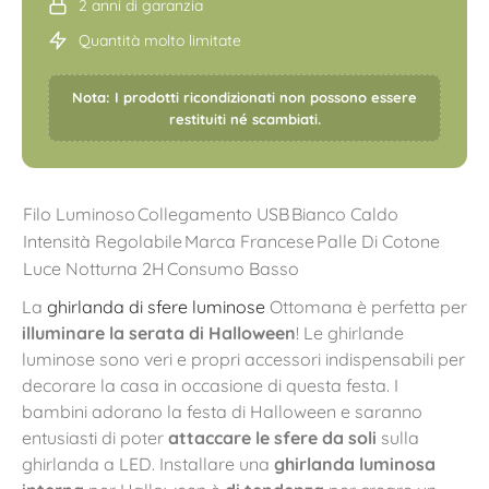
2 anni di garanzia
Quantità molto limitate
Nota: I prodotti ricondizionati non possono essere
restituiti né scambiati.
Filo Luminoso
Collegamento USB
Bianco Caldo
Intensità Regolabile
Marca Francese
Palle Di Cotone
Luce Notturna 2H
Consumo Basso
La
ghirlanda di sfere luminose
Ottomana è perfetta per
illuminare la serata di Halloween
! Le ghirlande
luminose sono veri e propri accessori indispensabili per
decorare la casa in occasione di questa festa. I
bambini adorano la festa di Halloween e saranno
entusiasti di poter
attaccare le sfere da soli
sulla
ghirlanda a LED. Installare una
ghirlanda luminosa