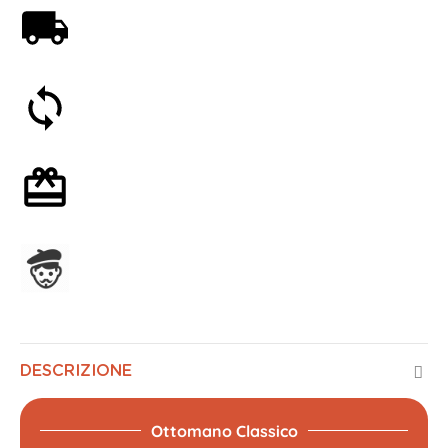
Spedizione gratuita a partire da 59€
Soddisfatti o rimborsati entro 30 giorni
Confezione regalo opzionale
Assemblato in Francia
DESCRIZIONE
Ottomano Classico