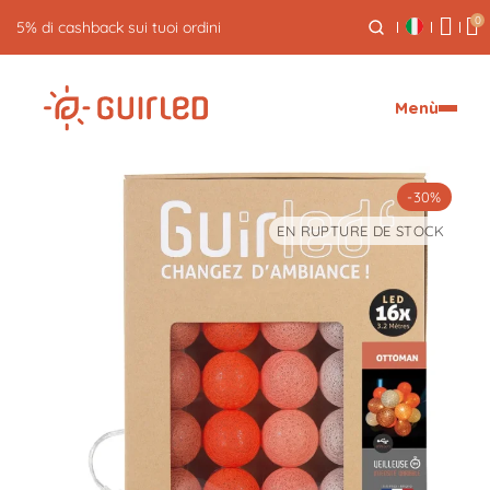
0
5% di cashback sui tuoi ordini
Menù
-30%
EN RUPTURE DE STOCK