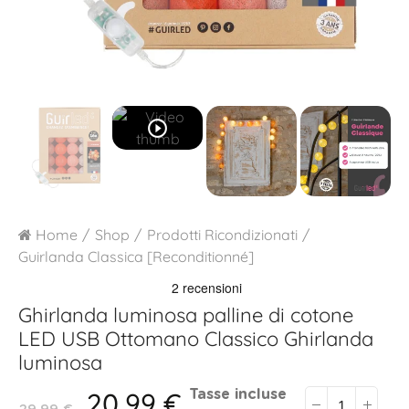
play_circle_outline
Home
Shop
Prodotti Ricondizionati
Guirlanda Classica [Reconditionné]
Ghirlanda luminosa palline di cotone
LED USB
Ottomano Classico Ghirlanda
luminosa
20,99 €
Tasse incluse